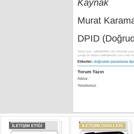
Kaynak
Murat Karam
DPID (Doğruda
Yasal Uyarı: halklailiskiler.com sitesinde yayı
içeriğin bir bölümü halklailiskiler.com’a link ver
Etiketler:
doğrudan pazarlama
dp
Yorum Yazın
Adınız :
Yorumunuz :
İLETİŞİM ETİĞİ
İLETİŞİM ÖDÜLLERİ