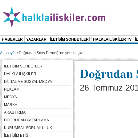
HABERLER
YAZARLAR
İLETİŞİM SOHBETLERİ
HALKLAİLİŞKİLER TV
İ
Anasayfa
>
Doğrudan Satış Derneği'ne yeni başkan
İLETİŞİM SOHBETLERİ
Doğrudan S
HALKLA İLİŞKİLER
DİJİTAL VE SOSYAL MEDYA
26 Temmuz 2011
REKLAM
MEDYA
MARKA
ARAŞTIRMA
DOĞRUDAN PAZARLAMA
KURUMSAL SORUMLULUK
İLETİŞİM ETİĞİ