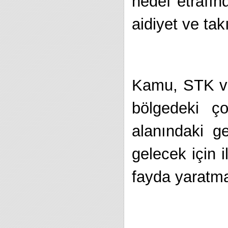
hedef etrafın
aidiyet ve ta
Kamu, STK ve 
bölgedeki ç
alanındaki g
gelecek için 
fayda yaratma