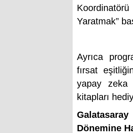
Koordinatörü
Yaratmak” başl
Ayrıca progr
fırsat eşitli
yapay zeka d
kitapları hediy
Galatasara
Dönemine Ha