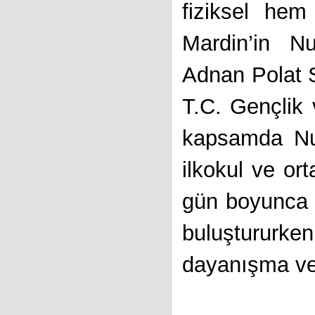
fiziksel hem
Mardin’in Nu
Adnan Polat S
T.C. Gençlik 
kapsamda Nus
ilkokul ve or
gün boyunca ç
buluştururken
dayanışma ve 