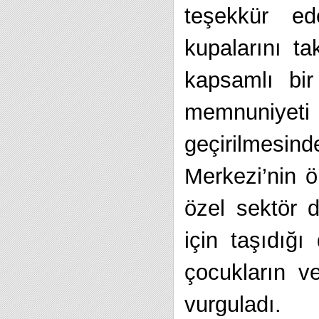
teşekkür ed
kupalarını ta
kapsamlı bir
memnuniyet
geçirilmesi
Merkezi’nin ö
özel sektör d
için taşıdığ
çocukların v
vurguladı.