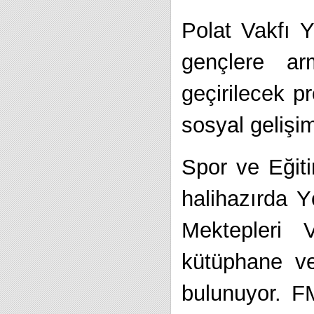
Polat Vakfı 
gençlere ar
geçirilecek p
sosyal gelişi
Spor ve Eğit
halihazırda 
Mektepleri 
kütüphane ve
bulunuyor. FM