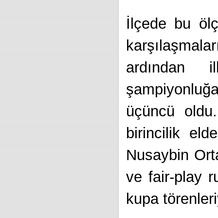
İlçede bu ölç
karşılaşmala
ardından il
şampiyonluğa 
üçüncü oldu.
birincilik e
Nusaybin Ort
ve fair-play 
kupa törenleri