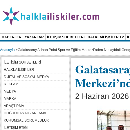
HABERLER
YAZARLAR
İLETİŞİM SOHBETLERİ
HALKLAİLİŞKİLER TV
İ
Anasayfa
>
Galatasaray Adnan Polat Spor ve Eğitim Merkezi’nden Nusaybinli Genç
İLETİŞİM SOHBETLERİ
Galatasara
HALKLA İLİŞKİLER
Merkezi’nd
DİJİTAL VE SOSYAL MEDYA
REKLAM
MEDYA
2 Haziran 2026 
MARKA
ARAŞTIRMA
DOĞRUDAN PAZARLAMA
KURUMSAL SORUMLULUK
İLETİŞİM ETİĞİ