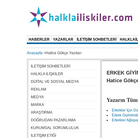
HABERLER
YAZARLAR
İLETİŞİM SOHBETLERİ
HALKLAİL
Anasayfa
>
Hatice Gökçe Yazıları
İLETİŞİM SOHBETLERİ
ERKEK GİYİ
HALKLA İLİŞKİLER
Hatice Gökç
DİJİTAL VE SOSYAL MEDYA
REKLAM
MEDYA
Yazarın Tüm 
MARKA
Erkekler İçin D
ARAŞTIRMA
Erkek Giyimind
DOĞRUDAN PAZARLAMA
Erkekler Ağlaya
KURUMSAL SORUMLULUK
İLETİŞİM ETİĞİ