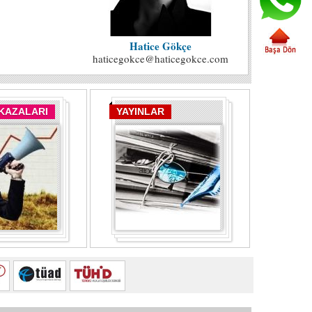
Hatice Gökçe
haticegokce@haticegokce.com
 KAZALARI
YAYINLAR