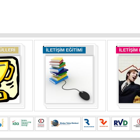
DÜLLERİ
İLETİŞİM EĞİTİMİ
İLETİŞİM