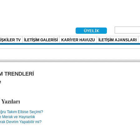
İŞKİLER TV
İLETİŞİM GALERİSİ
KARİYER HAVUZU
İLETİŞİM AJANSLARI
M TRENDLERİ
e
Yazıları
oğru Takım Elbise Seçimi?
e Merak ve Hayranlık
rak Devrim Yapabilir mi?