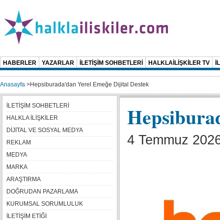
HABERLER
YAZARLAR
İLETİŞİM SOHBETLERİ
HALKLAİLİŞKİLER TV
İ
Anasayfa
>
Hepsiburada'dan Yerel Emeğe Dijital Destek
İLETİŞİM SOHBETLERİ
Hepsiburad
HALKLA İLİŞKİLER
DİJİTAL VE SOSYAL MEDYA
4 Temmuz 2026 
REKLAM
MEDYA
MARKA
ARAŞTIRMA
DOĞRUDAN PAZARLAMA
KURUMSAL SORUMLULUK
İLETİŞİM ETİĞİ