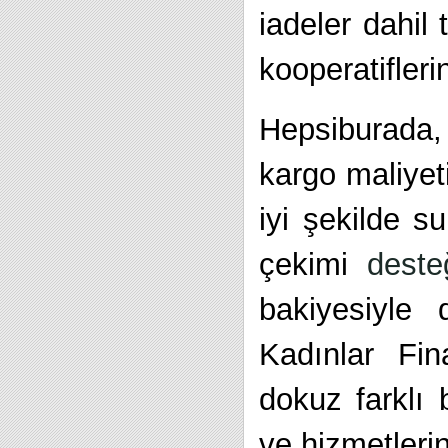
iadeler dahil
kooperatifler
Hepsiburada,
kargo maliyet
iyi şekilde s
çekimi
deste
bakiyesiyle 
Kadınlar Fin
dokuz farklı 
ve hizmetleri