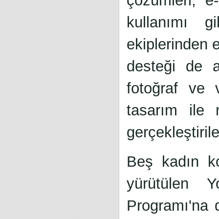
çözümleri, e-
kullanımı gi
ekiplerinden 
desteği de a
fotoğraf ve 
tasarım ile 
gerçekleştiril
Beş kadın ko
yürütülen 
Programı'na d