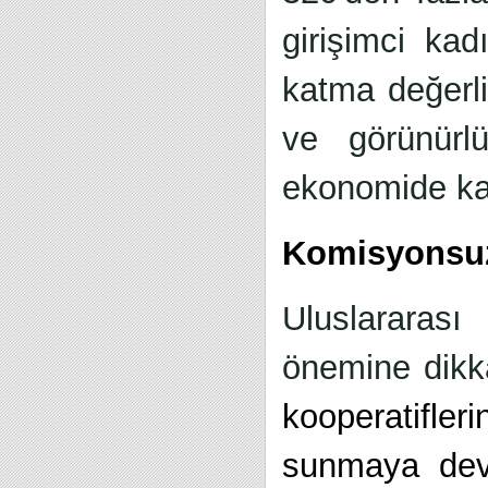
girişimci kad
katma değerli
ve görünürlü
ekonomide kalı
Komisyonsuz 
Uluslararas
önemine dikk
kooperatifle
sunmaya de