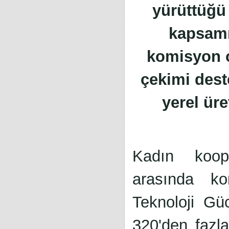
yürüttüğü
kapsamı
komisyon o
çekimi dest
yerel üre
Kadın kooper
arasında ko
Teknoloji Gü
320'den fazla