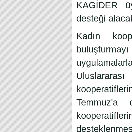
KAGİDER üye
desteği alaca
Kadın koope
buluşturmayı
uygulamala
Uluslararas
kooperatifl
Temmuz'a 
kooperatifle
desteklenmesi