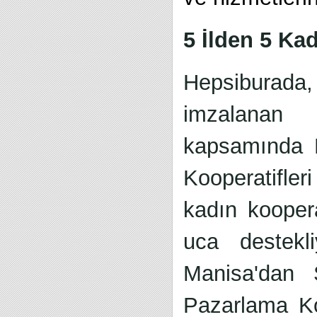
5 İlden 5 Ka
Hepsiburada, 
imzalanan "
kapsamında N
Kooperatifler
kadın koopera
uca destekli
Manisa'dan 
Pazarlama Ko