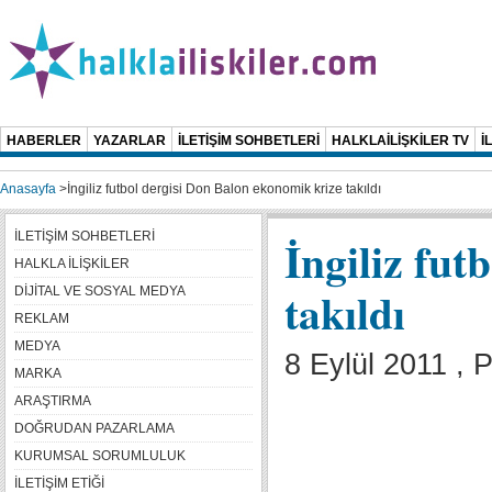
HABERLER
YAZARLAR
İLETİŞİM SOHBETLERİ
HALKLAİLİŞKİLER TV
İ
Anasayfa
>
İngiliz futbol dergisi Don Balon ekonomik krize takıldı
İLETİŞİM SOHBETLERİ
İngiliz fut
HALKLA İLİŞKİLER
takıldı
DİJİTAL VE SOSYAL MEDYA
REKLAM
MEDYA
8 Eylül 2011 ,
MARKA
ARAŞTIRMA
DOĞRUDAN PAZARLAMA
KURUMSAL SORUMLULUK
İLETİŞİM ETİĞİ