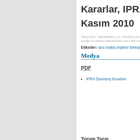
Kararlar, IPR
Kasım 2010
Yasal Uyarı: halklailiskiler.com sitesinde yayı
içeriğin bir bölümü halklailiskiler.com’a link ver
Etiketler:
ıpra
halkla ilişkiler
birleş
Medya
PDF
IPRA Davranış Kuralları
Yorum Yazın