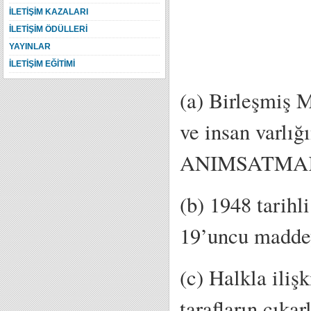
İLETİŞİM KAZALARI
İLETİŞİM ÖDÜLLERİ
YAYINLAR
İLETİŞİM EĞİTİMİ
(a) Birleşmiş M
ve insan varlı
ANIMSATMA
(b) 1948 tarihl
19’uncu mad
(c) Halkla iliş
tarafların çı