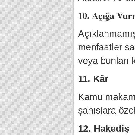
10. Açığa Vu
Açıklanmamış
menfaatler s
veya bunları
11. Kâr
Kamu makamla
şahıslara öze
12. Hakediş