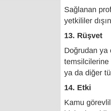
Sağlanan profe
yetkililer dı
13. Rüşvet
Doğrudan ya d
temsilcilerin
ya da diğer t
14. Etki
Kamu görevlil