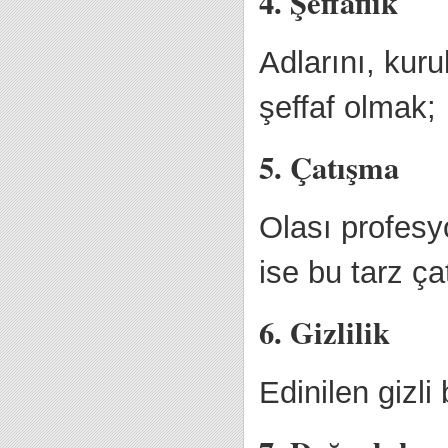
4. Şeffaflık
Adlarını, kuru
şeffaf olmak;
5. Çatışma
Olası profesy
ise bu tarz ça
6. Gizlilik
Edinilen gizli