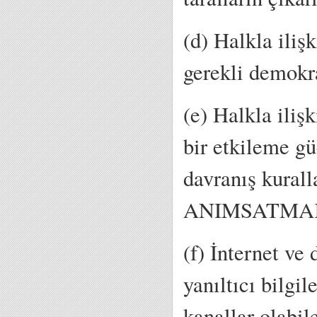
(d) Halkla iliş
gerekli demok
(e) Halkla ilişk
bir etkileme g
davranış kurall
ANIMSATMA
(f) İnternet ve 
yanıltıcı bilgi
kanallar olabil