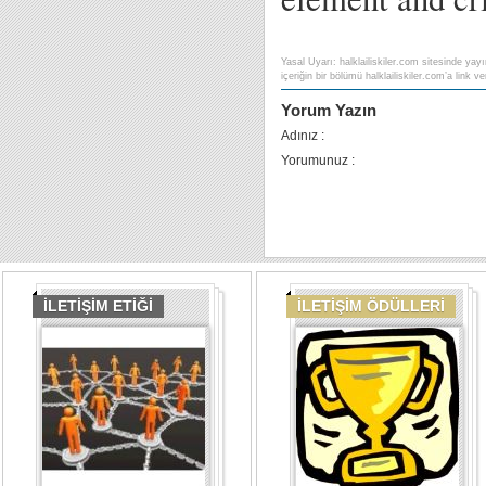
Yasal Uyarı: halklailiskiler.com sitesinde yayı
içeriğin bir bölümü halklailiskiler.com’a link ver
Yorum Yazın
Adınız :
Yorumunuz :
İLETİŞİM ETİĞİ
İLETİŞİM ÖDÜLLERİ