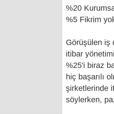
%20 Kurumsal
%5 Fikrim yo
Görüşülen iş d
itibar yönetim
%25'i biraz b
hiç başarılı o
şirketlerinde 
söylerken, pa