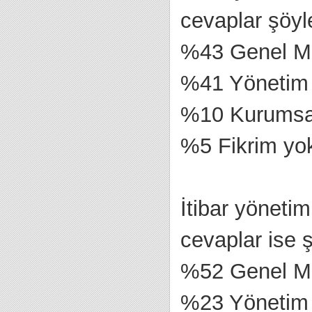
cevaplar şöyl
%43 Genel M
%41 Yönetim 
%10 Kurumsal
%5 Fikrim yo
İtibar yönetim
cevaplar ise 
%52 Genel M
%23 Yönetim 