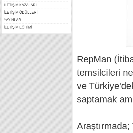
İLETİŞİM KAZALARI
İLETİŞİM ÖDÜLLERİ
YAYINLAR
İLETİŞİM EĞİTİMİ
RepMan (İtiba
temsilcileri 
ve Türkiye'de
saptamak amac
Araştırmada; T