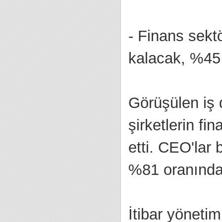
- Finans sekt
kalacak, %45 
Görüşülen iş 
şirketlerin fi
etti. CEO'lar
%81 oranında 
İtibar yönetim