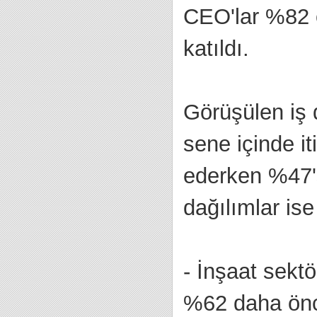
CEO'lar %82 o
katıldı.
Görüşülen iş 
sene içinde it
ederken %47'si
dağılımlar ise
- İnşaat sekt
%62 daha önce