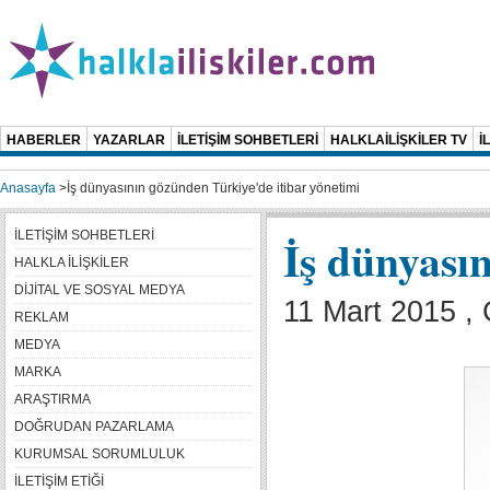
HABERLER
YAZARLAR
İLETİŞİM SOHBETLERİ
HALKLAİLİŞKİLER TV
İ
Anasayfa
>
İş dünyasının gözünden Türkiye'de itibar yönetimi
İLETİŞİM SOHBETLERİ
İş dünyası
HALKLA İLİŞKİLER
DİJİTAL VE SOSYAL MEDYA
11 Mart 2015 ,
REKLAM
MEDYA
MARKA
ARAŞTIRMA
DOĞRUDAN PAZARLAMA
KURUMSAL SORUMLULUK
İLETİŞİM ETİĞİ