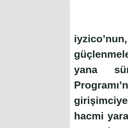
iyzico’nun
güçlenmele
yana sür
Programı’n
girişimci
hacmi yara