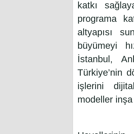
katkı sağlay
programa ka
altyapısı su
büyümeyi hı
İstanbul, A
Türkiye’nin d
işlerini dij
modeller inşa 