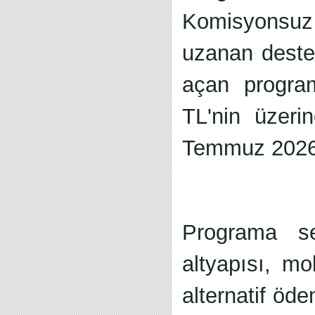
Komisyonsuz ö
uzanan destek
açan program
TL'nin üzeri
Temmuz 2026 
Programa se
altyapısı, mo
alternatif öd