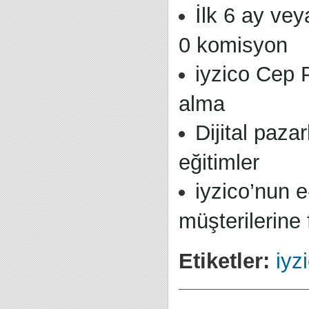
İlk 6 ay ve
0 komisyon
iyzico Cep 
alma
Dijital paza
eğitimler
iyzico’nun e
müşterilerine 
Etiketler:
iyz