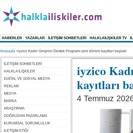
HABERLER
YAZARLAR
İLETİŞİM SOHBETLERİ
HALKLAİLİŞKİLER TV
İ
Anasayfa
>
iyzico Kadın Girişimci Destek Programı yeni dönem kayıtları başladı
İLETİŞİM SOHBETLERİ
iyzico Kad
HALKLA İLİŞKİLER
kayıtları b
DİJİTAL VE SOSYAL MEDYA
REKLAM
MEDYA
4 Temmuz 2026 
MARKA
ARAŞTIRMA
DOĞRUDAN PAZARLAMA
KURUMSAL SORUMLULUK
İLETİŞİM ETİĞİ