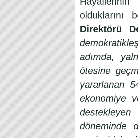
Hayallerinin
olduklarını 
Direktörü 
demokratikle
adımda, yaln
ötesine geç
yararlanan 54
ekonomiye ve
destekleyen 
döneminde de