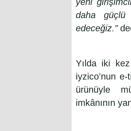
yeni girişimc
daha güçlü
edeceğiz.”
ded
Yılda iki kez
iyzico’nun e-t
ürünüyle mü
imkânının yan