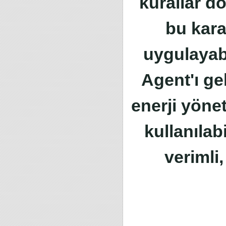
kurallar d
bu kara
uygulayab
Agent'ı gel
enerji yönet
kullanılab
verimli,