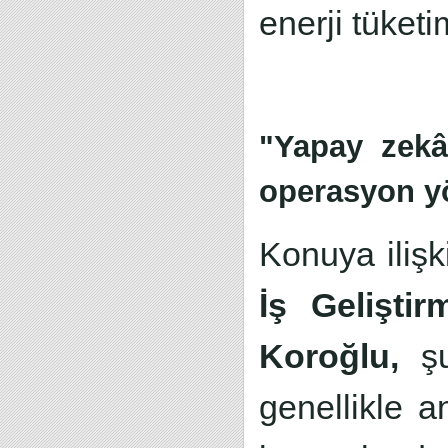
enerji tüketi
"Yapay zekâ
operasyon yö
Konuya iliş
İş Gelişt
Koroğlu,
şu
genellikle a