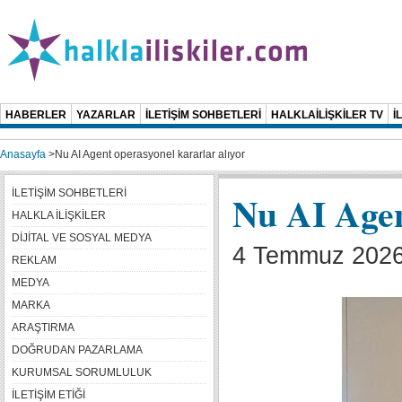
HABERLER
YAZARLAR
İLETİŞİM SOHBETLERİ
HALKLAİLİŞKİLER TV
İ
Anasayfa
>
Nu AI Agent operasyonel kararlar alıyor
İLETİŞİM SOHBETLERİ
Nu AI Agen
HALKLA İLİŞKİLER
DİJİTAL VE SOSYAL MEDYA
4 Temmuz 2026 
REKLAM
MEDYA
MARKA
ARAŞTIRMA
DOĞRUDAN PAZARLAMA
KURUMSAL SORUMLULUK
İLETİŞİM ETİĞİ