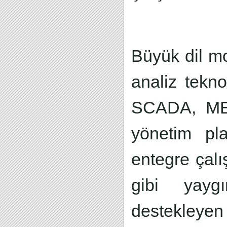
Büyük dil mo
analiz tekno
SCADA, MES
yönetim pla
entegre çal
gibi yaygı
destekleyen 