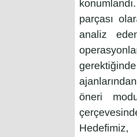
konumlandı. 
parçası olar
analiz eden
operasyon
gerektiğin
ajanlarından
öneri modun
çerçevesinde
Hedefimiz,