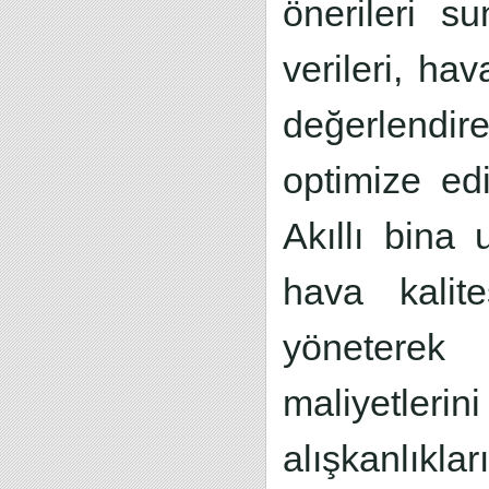
önerileri su
verileri, ha
değerlendi
optimize edi
Akıllı bina
hava kalite
yöneterek 
maliyetleri
alışkanlıkl