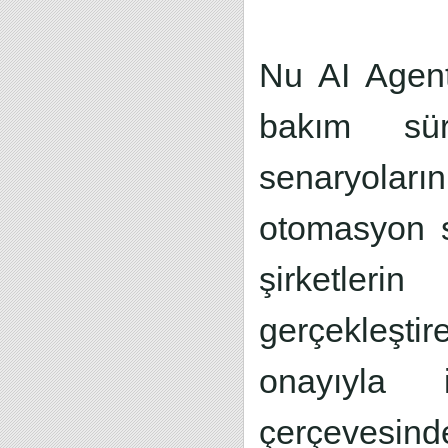
Nu AI Agent
bakım sür
senaryolarını
otomasyon s
şirketle
gerçekleşti
onayıyla i
çerçevesind