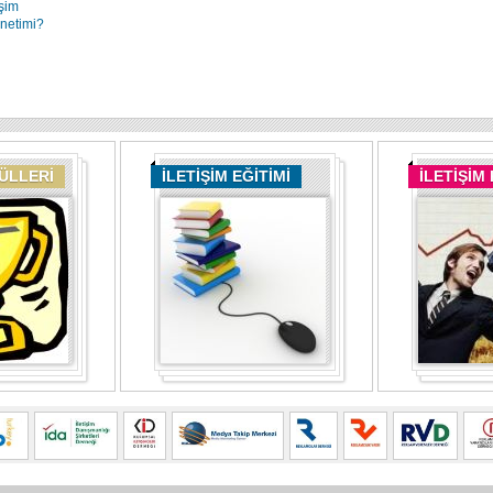
işim
önetimi?
DÜLLERİ
İLETİŞİM EĞİTİMİ
İLETİŞİM