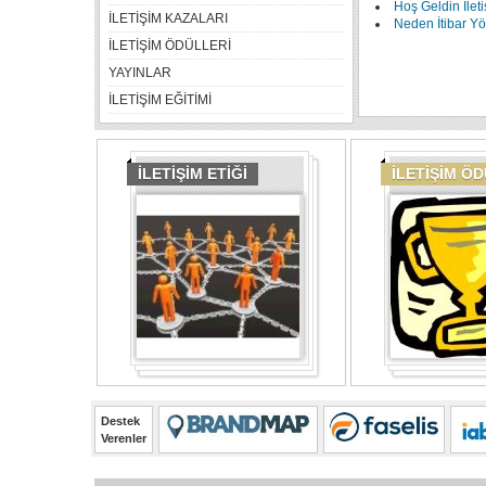
Hoş Geldin İlet
İLETİŞİM KAZALARI
Neden İtibar Y
İLETİŞİM ÖDÜLLERİ
YAYINLAR
İLETİŞİM EĞİTİMİ
İLETİŞİM ETİĞİ
İLETİŞİM Ö
Destek
Verenler