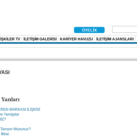
İŞKİLER TV
İLETİŞİM GALERİSİ
KARİYER HAVUZU
İLETİŞİM AJANSLARI
YASI
Yazıları
EREN MARKASI İLİŞKİSİ
ve Yanılgılar
NİZ?
i Tanıyor Musunuz?
 İtibar