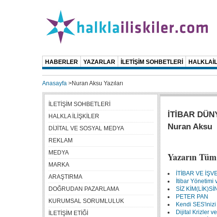
HABERLER
YAZARLAR
İLETİŞİM SOHBETLERİ
HALKLAİL
Anasayfa
>
Nuran Aksu Yazıları
İLETİŞİM SOHBETLERİ
İTİBAR DÜN
HALKLA İLİŞKİLER
Nuran Aksu
DİJİTAL VE SOSYAL MEDYA
REKLAM
MEDYA
Yazarın Tüm 
MARKA
İTİBAR VE İŞV
ARAŞTIRMA
İtibar Yönetimi 
DOĞRUDAN PAZARLAMA
SİZ KİM(LİK)Sİ
PETER PAN
KURUMSAL SORUMLULUK
Kendi SES'iniz
Dijital Krizler ve
İLETİŞİM ETİĞİ