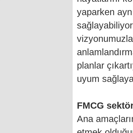
yaparken ayn
sağlayabiliyo
vizyonumuzla,
anlamlandırmak
planlar çıkart
uyum sağlayac
FMCG sektör
Ana amaçların
etmek olduğun