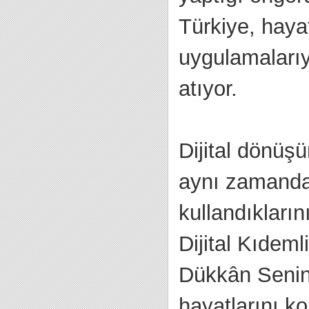
Türkiye, hayat
uygulamaları
atıyor.
Dijital dönüş
aynı zamanda 
kullandıkları
Dijital Kıdem
Dükkân Senin 
hayatlarını ko