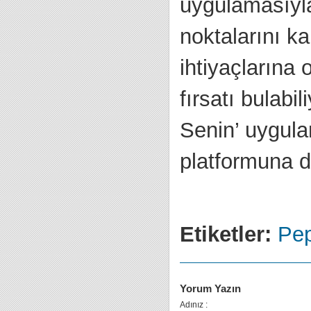
uygulamasıyla
noktalarını k
ihtiyaçlarına 
fırsatı bulabi
Senin’ uygula
platformuna 
Etiketler:
Pep
Yorum Yazın
Adınız :