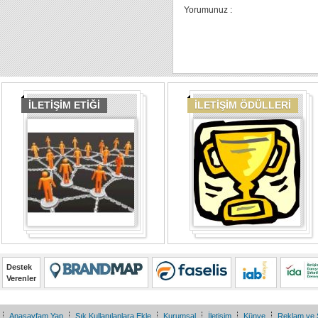
Yorumunuz :
İLETİŞİM ETİĞİ
İLETİŞİM ÖDÜLLERİ
Destek
Verenler
Anasayfam Yap
Sık Kullanılanlara Ekle
Kurumsal
İletişim
Künye
Reklam ve 