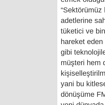
“Sektörümüz 
adetlerine sa
tüketici ve bi
hareket eden 
gibi teknoloji
müşteri hem d
kişiselleştiri
yani bu kitle
dönüşüme FMC
yeni dünyada 