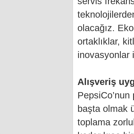
servis frekan
teknolojilerde
olacağız. Ek
ortaklıklar, ki
inovasyonlar i
Alışveriş uy
PepsiCo’nun pr
başta olmak ü
toplama zorlu