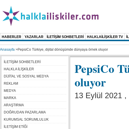
HABERLER
YAZARLAR
İLETİŞİM SOHBETLERİ
HALKLAİLİŞKİLER TV
İ
Anasayfa
>
PepsiCo Türkiye, dijital dönüşümde dünyaya örnek oluyor
İLETİŞİM SOHBETLERİ
PepsiCo Tü
HALKLA İLİŞKİLER
oluyor
DİJİTAL VE SOSYAL MEDYA
REKLAM
MEDYA
13 Eylül 2021 ,
MARKA
ARAŞTIRMA
DOĞRUDAN PAZARLAMA
KURUMSAL SORUMLULUK
İLETİŞİM ETİĞİ