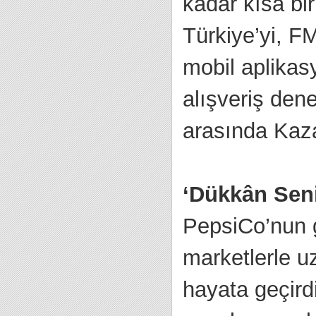
kadar kısa bir
Türkiye’yi, F
mobil aplikas
alışveriş den
arasında Kazan
‘Dükkân Seni
PepsiCo’nun g
marketlerle u
hayata geçird