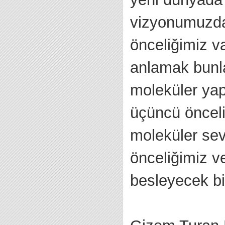
vizyonumuzda
önceliğimiz v
anlamak bunla
moleküler yap
üçüncü önceli
moleküler sev
önceliğimiz v
besleyecek bi