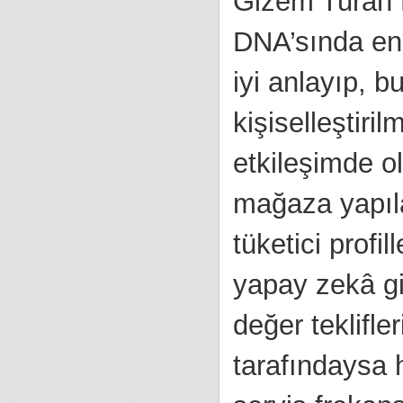
Gizem Turan P
DNA’sında en 
iyi anlayıp, b
kişiselleştiri
etkileşimde 
mağaza yapıl
tüketici profi
yapay zekâ gi
değer teklifl
tarafındaysa 