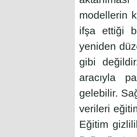
modellerin ku
ifşa ettiği b
yeniden düze
gibi değild
aracıyla pa
gelebilir. S
verileri eği
Eğitim gizli