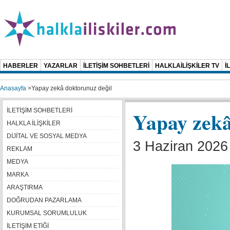
HABERLER
YAZARLAR
İLETİŞİM SOHBETLERİ
HALKLAİLİŞKİLER TV
İ
Anasayfa
>
Yapay zekâ doktorunuz değil
İLETİŞİM SOHBETLERİ
Yapay zekâ
HALKLA İLİŞKİLER
DİJİTAL VE SOSYAL MEDYA
3 Haziran 2026
REKLAM
MEDYA
MARKA
ARAŞTIRMA
DOĞRUDAN PAZARLAMA
KURUMSAL SORUMLULUK
İLETİŞİM ETİĞİ