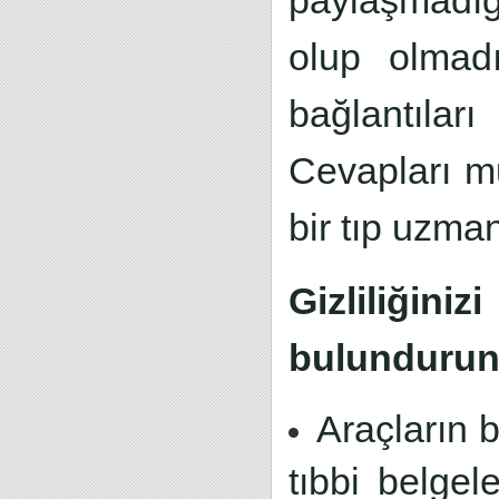
paylaşmadığ
olup olmadı
bağlantılar
Cevapları m
bir tıp uzma
Gizliliği
bulundurun
Araçların b
tıbbi belgel