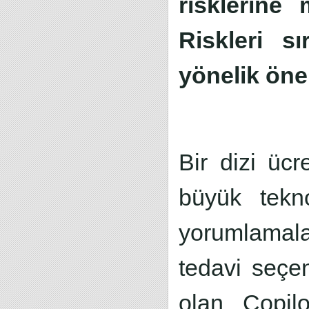
risklerine
Riskleri s
yönelik öner
Bir dizi üc
büyük teknol
yorumlamala
tedavi seçe
olan Copil