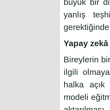
büyük bir di
yanlış teşh
gerektiğinde
Yapay zekâ g
Bireylerin b
ilgili olmay
halka açık 
modeli eğitm
aktarılmas