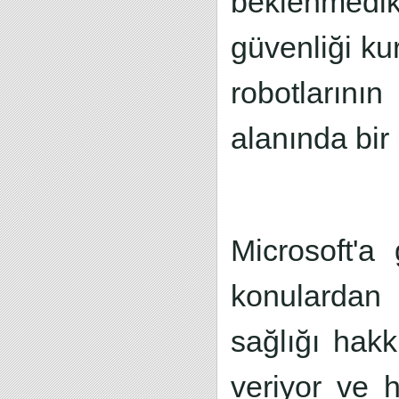
beklenmedik
güvenliği ku
robotlarını
alanında bir
Microsoft'a
konulardan 
sağlığı hak
veriyor ve 