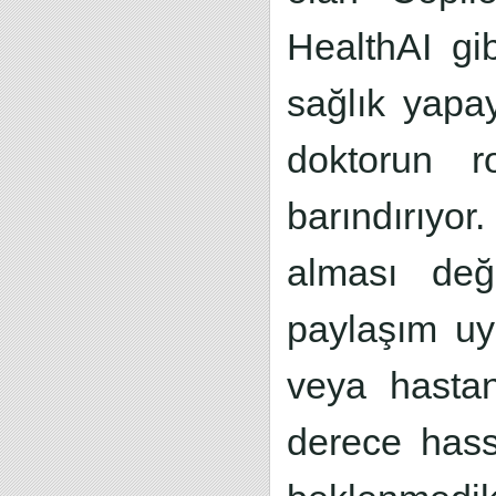
HealthAI gib
sağlık yapa
doktorun r
barındırıyo
alması deği
paylaşım uy
veya hastan
derece hassa