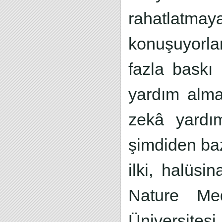
rahatlatmay
konuşuyorla
fazla baskı 
yardım alm
zekâ yardı
şimdiden baz
ilki, halüsi
Nature Med
Üniversite