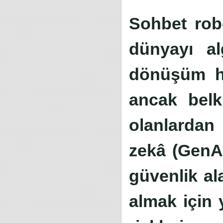
Sohbet rob
dünyayı al
dönüşüm ha
ancak belk
olanlardan 
zekâ (GenAI
güvenlik al
almak için 