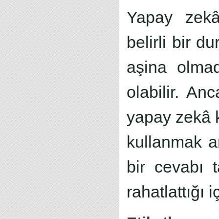
Yapay zekâ 
belirli bir d
aşina olmadı
olabilir. An
yapay zekâ k
kullanmak a
bir cevabı 
rahatlattığı