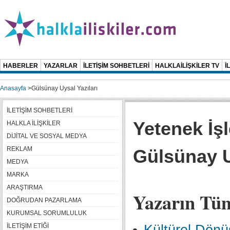
HABERLER
YAZARLAR
İLETİŞİM SOHBETLERİ
HALKLAİLİŞKİLER TV
İ
Anasayfa
>
Gülsünay Uysal Yazıları
İLETİŞİM SOHBETLERİ
Yetenek İşl
HALKLA İLİŞKİLER
DİJİTAL VE SOSYAL MEDYA
REKLAM
Gülsünay 
MEDYA
MARKA
ARAŞTIRMA
Yazarın Tüm
DOĞRUDAN PAZARLAMA
KURUMSAL SORUMLULUK
İLETİŞİM ETİĞİ