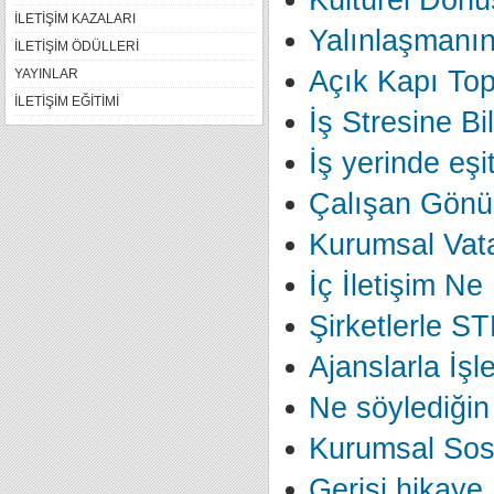
Kültürel Dönü
İLETİŞİM KAZALARI
Yalınlaşmanın 
İLETİŞİM ÖDÜLLERİ
Açık Kapı Top
YAYINLAR
İLETİŞİM EĞİTİMİ
İş Stresine Bi
İş yerinde eşi
Çalışan Gönül
Kurumsal Vata
İç İletişim Ne
Şirketlerle ST
Ajanslarla İşl
Ne söylediğin 
Kurumsal Sosy
Gerisi hikaye.