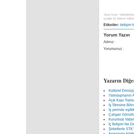
Yasal Uyarı: halklailiski
içeriğin bir bölümü halklai
Etiketler:
iletişim
h
Yorum Yazın
Adınız :
Yorumunuz :
Yazarın Diğe
Kültürel Dönüşü
Yalınlaşmanın An
Açık Kapı Topla
İş Stresine Bili
İş yerinde eşitl
Çalışan Gönüll
Kurumsal Vatan
İç İletişim Ne D
Şirketlerle STK’
Ajanslarla İşlet