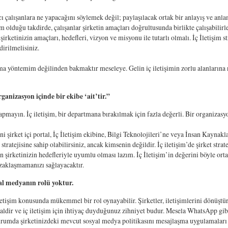
cı çalışanlara ne yapacağını söylemek değil; paylaşılacak ortak bir anlayış ve anl
m olduğu takdirde, çalışanlar şirketin amaçları doğrultusunda birlikte çalışabilirle
 şirketinizin amaçları, hedefleri, vizyon ve misyonu ile tutarlı olmalı. İç İletişim st
irilmelisiniz.
a yöntemim değilinden bakmaktır meseleye. Gelin iç iletişimin zorlu alanlarına 
organizasyon içinde bir ekibe ‘ait’tir.”
apmayın. İç iletişim, bir departmana bırakılmak için fazla değerli. Bir organizas
i şirket içi portal, İç İletişim ekibine, Bilgi Teknolojileri’ne veya İnsan Kaynakl
stratejisine sahip olabilirsiniz, ancak kimsenin değildir. İç iletişim’de şirket stra
in şirketinizin hedefleriyle uyumlu olması lazım. İç İletişim’in değerini böyle or
uzaklaşmamanızı sağlayacaktır.
yal medyanın rolü yoktur.
etişim konusunda mükemmel bir rol oynayabilir. Şirketler, iletişimlerini dönüştür
yaldir ve iç iletişim için ihtiyaç duyduğunuz zihniyet budur. Mesela WhatsApp gib
urumda şirketinizdeki mevcut sosyal medya politikasını mesajlaşma uygulamaları d