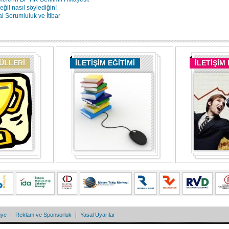
ğil nasıl söylediğin!
 Sorumluluk ve İtibar
DÜLLERİ
İLETİŞİM EĞİTİMİ
İLETİŞİM
nye
Reklam ve Sponsorluk
Yasal Uyarılar