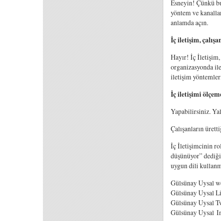
Esneyin! Çünkü bu
yöntem ve kanallar
anlamda açın.
İç iletişim, çalı
Hayır! İç İletişim
organizasyonda ilet
iletişim yöntemler
İç iletişimi ölçem
Yapabilirsiniz. Yal
Çalışanların üretti
İç İletişimcinin r
düşünüyor” dediği
uygun dili kullanm
Gülsünay Uysal we
Gülsünay Uysal Li
Gülsünay Uysal Tw
Gülsünay Uysal In