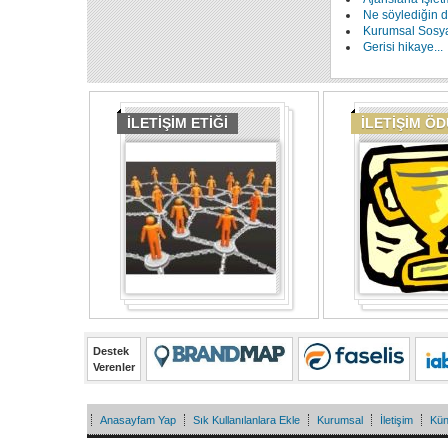
Ne söylediğin de
Kurumsal Sosyal
Gerisi hikaye...
İLETİŞİM ETİĞİ
İLETİŞİM Ö
Destek
Verenler
Anasayfam Yap
Sık Kullanılanlara Ekle
Kurumsal
İletişim
Kü