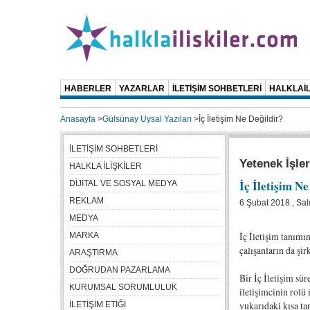
HABERLER
YAZARLAR
İLETİŞİM SOHBETLERİ
HALKLAİL
Anasayfa
>
Gülsünay Uysal Yazıları
>
İç İletişim Ne Değildir?
İLETİŞİM SOHBETLERİ
Yetenek İşler
HALKLA İLİŞKİLER
İç İletişim Ne
DİJİTAL VE SOSYAL MEDYA
REKLAM
6 Şubat 2018 , Sal
MEDYA
İç İletişim tanımı
MARKA
çalışanların da şir
ARAŞTIRMA
DOĞRUDAN PAZARLAMA
Bir İç İletişim sü
KURUMSAL SORUMLULUK
iletişimcinin rolü
yukarıdaki kısa ta
İLETİŞİM ETİĞİ