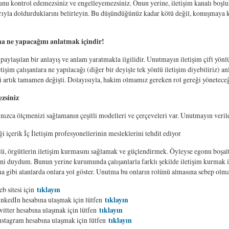
nu kontrol edemezsiniz ve engelleyemezsiniz. Onun yerine, iletişim kanalı boşlu
ıyla doldurduklarını belirleyin. Bu düşündüğünüz kadar kötü değil, konuşmaya katıl
şana ne yapacağını anlatmak içindir!
, paylaşılan bir anlayış ve anlam yaratmakla ilgilidir. Unutmayın iletişim çift yön
işim çalışanlara ne yapılacağı (diğer bir deyişle tek yönlü iletişim diyebiliriz) an
i artık tamamen değişti. Dolayısıyla, hakim olmamız gereken rol gereği yöneteceğin
ezsiniz
nızca ölçmenizi sağlamanın çeşitli modelleri ve çerçeveleri var. Unutmayın verilerl
ği içerik İç İletişim profesyonellerinin mesleklerini tehdit ediyor
olü, örgütlerin iletişim kurmasını sağlamak ve güçlendirmek. Öyleyse egonu boşalt 
ni duydum. Bunun yerine kurumunda çalışanlarla farklı şekilde iletişim kurmak i
a gibi alanlarda onlara yol göster. Unutma bu onların rolünü almasına sebep olmaz,
b sitesi için
tıklayın
nkedIn hesabına ulaşmak için lütfen
tıklayın
itter hesabına ulaşmak için lütfen
tıklayın
stagram hesabına ulaşmak için lütfen
tıklayın