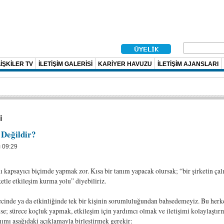
İŞKİLER TV
İLETİŞİM GALERİSİ
KARİYER HAVUZU
İLETİŞİM AJANSLARI
i
 Değildir?
ı 09:29
nı kapsayıcı biçimde yapmak zor. Kısa bir tanım yapacak olursak; “bir şirketin çal
ketle etkileşim kurma yolu” diyebiliriz.
recinde ya da etkinliğinde tek bir kişinin sorumluluğundan bahsedemeyiz. Bu herke
 ise; sürece koçluk yapmak, etkileşim için yardımcı olmak ve iletişimi kolaylaştır
nımı aşağıdaki açıklamayla birleştirmek gerekir: