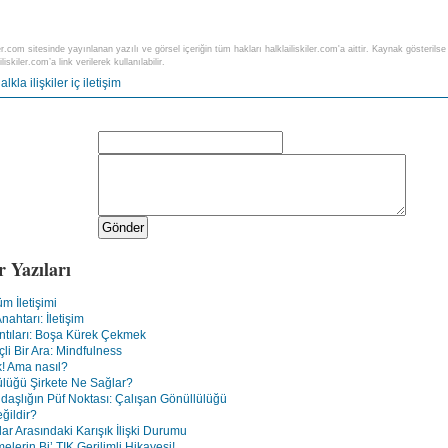
ler.com sitesinde yayınlanan yazılı ve görsel içeriğin tüm hakları halklailiskiler.com'a aittir. Kaynak gösteri
liskiler.com’a link verilerek kullanılabilir.
alkla ilişkiler
iç iletişim
r Yazıları
m İletişimi
ahtarı: İletişim
ntıları: Boşa Kürek Çekmek
nçli Bir Ara: Mindfulness
ik! Ama nasıl?
ülüğü Şirkete Ne Sağlar?
daşlığın Püf Noktası: Çalışan Gönüllülüğü
eğildir?
lar Arasındaki Karışık İlişki Durumu
melerin Bi’ TIK Gerilimli Hikayesi!