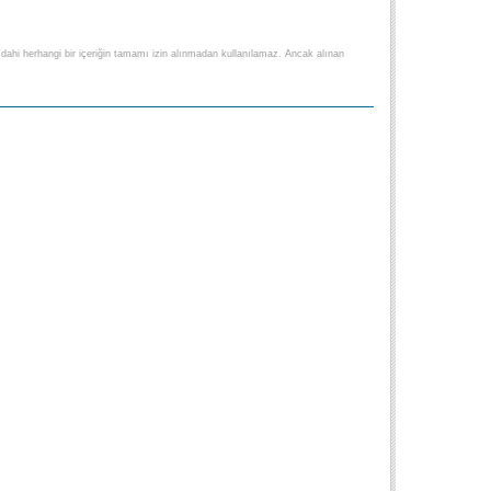
lse dahi herhangi bir içeriğin tamamı izin alınmadan kullanılamaz. Ancak alınan