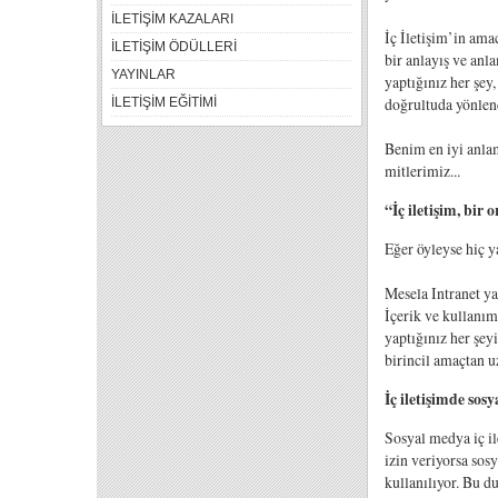
İLETİŞİM KAZALARI
İç İletişim’in ama
İLETİŞİM ÖDÜLLERİ
bir anlayış ve anla
YAYINLAR
yaptığınız her şey,
doğrultuda yönlend
İLETİŞİM EĞİTİMİ
Benim en iyi anlam
mitlerimiz...
“İç iletişim, bir 
Eğer öyleyse hiç y
Mesela Intranet yan
İçerik ve kullanım 
yaptığınız her şey
birincil amaçtan 
İç iletişimde sos
Sosyal medya iç il
izin veriyorsa sos
kullanılıyor. Bu d