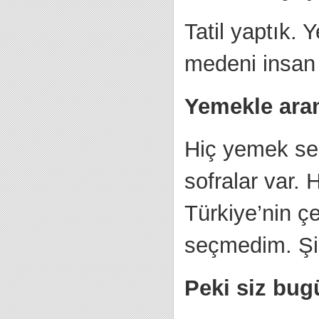
Tatil yaptık. Y
medeni insan i
Yemekle aran
Hiç yemek seç
sofralar var.
Türkiye’nin ç
seçmedim. Şim
Peki siz bug