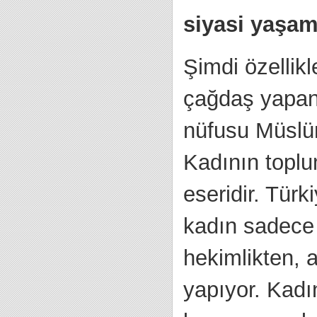
siyasi yaşam
Şimdi özellik
çağdaş yapan 
nüfusu Müslüm
Kadının toplu
eseridir. Tür
kadın sadece 
hekimlikten, 
yapıyor. Kadı