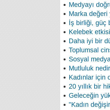
Medyayı doğr
Marka değeri
İş birliği, güç
Kelebek etkis
Daha iyi bir 
Toplumsal cinsi
Sosyal medyad
Mutluluk nedi
Kadınlar için 
20 yıllık bir h
Geleceğin yük
"Kadın değişir