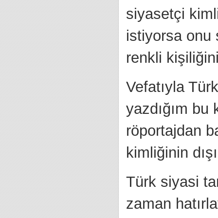
siyasetçi kim
istiyorsa onu
renkli kişiliğ
Vefatıyla Tür
yazdığım bu k
röportajdan b
kimliğinin dış
Türk siyasi ta
zaman hatırla