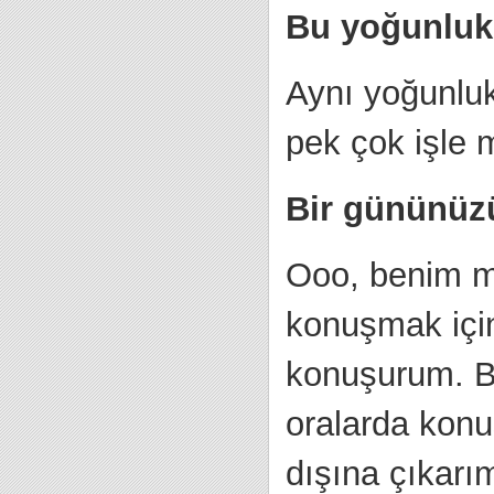
Bu yoğunluk 
Aynı yoğunlu
pek çok işle
Bir gününüzü
Ooo, benim mi
konuşmak için 
konuşurum. Be
oralarda konu
dışına çıkarı