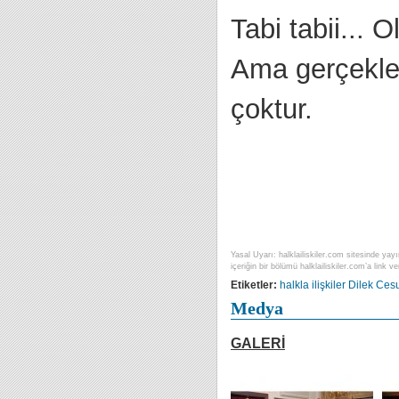
Tabi tabii... 
Ama gerçekleş
çoktur.
Yasal Uyarı: halklailiskiler.com sitesinde yayı
içeriğin bir bölümü halklailiskiler.com’a link ver
Etiketler:
halkla ilişkiler
Dilek Ces
Medya
GALERİ