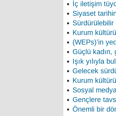
İç iletişim tüy
Siyaset tarihi
Sürdürülebilir 
Kurum kültürü 
(WEPs)’in yed
Güçlü kadın, 
Işık yılıyla b
Gelecek sürdür
Kurum kültür
Sosyal medya
Gençlere tavs
Önemli bir dö