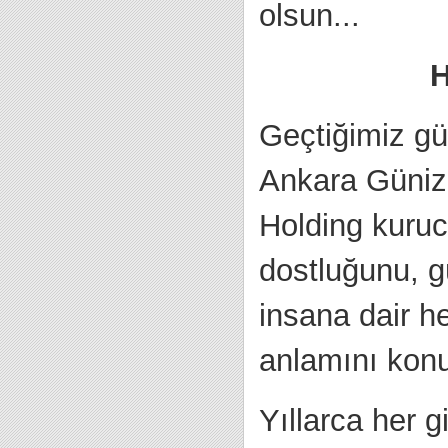
olsun...
H
Geçtiğimiz g
Ankara Güniz 
Holding kuruc
dostluğunu, gü
insana dair h
anlamını kon
Yıllarca her g