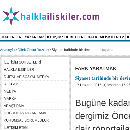
HABERLER
YAZARLAR
İLETİŞİM SOHBETLERİ
HALKLAİLİŞKİLER TV
İ
Anasayfa
>
Dilek Cesur Yazıları
>
Siyaset tarihinde bir devir daha kapandı
İLETİŞİM SOHBETLERİ
FARK YARATMAK
HALKLA İLİŞKİLER
Siyaset tarihinde bir dev
DİJİTAL VE SOSYAL MEDYA
REKLAM
17 Haziran 2015 , Çarşamba 15:2
MEDYA
MARKA
Bugüne kadar 
ARAŞTIRMA
dergimiz Önce
DOĞRUDAN PAZARLAMA
KURUMSAL SORUMLULUK
dair röportajl
İLETİŞİM ETİĞİ