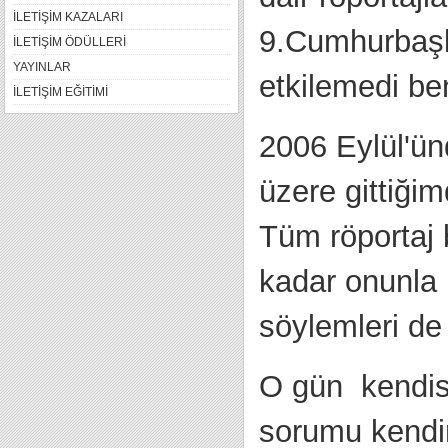
İLETİŞİM KAZALARI
9.Cumhurbaşk
İLETİŞİM ÖDÜLLERİ
YAYINLAR
etkilemedi ben
İLETİŞİM EĞİTİMİ
2006 Eylül'ün
üzere gittiği
Tüm röportaj 
kadar onunla 
söylemleri de
O gün kendisi
sorumu kendin