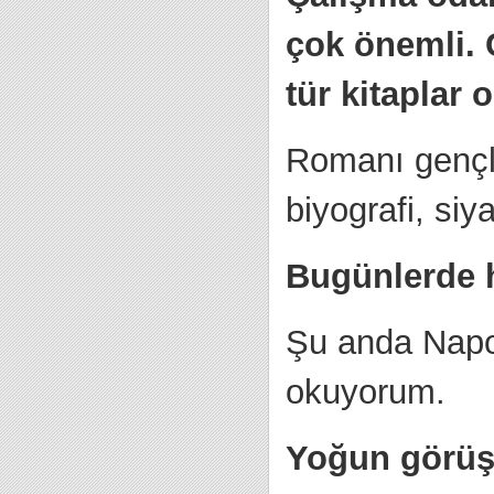
çok önemli. 
tür kitapla
Romanı gençl
biyografi, si
Bugünlerde 
Şu anda Napoly
okuyorum.
Yoğun görüş