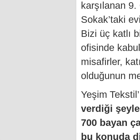
karşılanan 9
Sokak’taki ev
Bizi üç katlı
ofisinde kabu
misafirler, ka
olduğunun mes
Yeşim Tekstil’
verdiği şeyle
700 bayan ça
bu konuda diğ