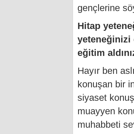
gençlerine sö
Hitap yetene
yeteneğinizi 
eğitim aldın
Hayır ben as
konuşan bir i
siyaset konuş
muayyen konul
muhabbeti sev