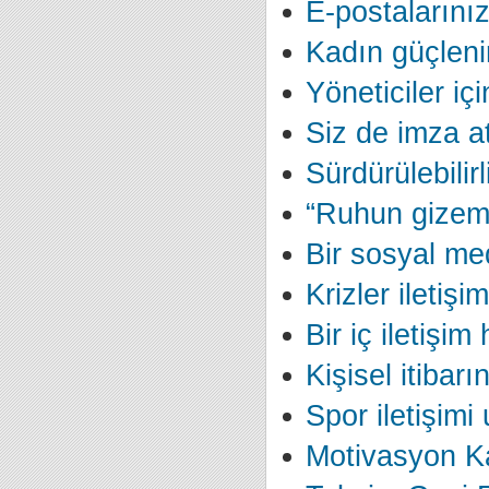
E-postalarınız 
Kadın güçleni
Yöneticiler iç
Siz de imza at
Sürdürülebilirli
“Ruhun gizemi
Bir sosyal me
Krizler iletişim
Bir iç iletişim
Kişisel itibarı
Spor iletişimi
Motivasyon K