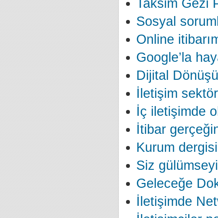
Taksim Gezi Pa
Sosyal soruml
Online itibarı
Google’la hay
Dijital Dönüş
İletişim sektö
İç iletişimde 
İtibar gerçeğ
Kurum dergisi 
Siz gülümseyi
Geleceğe Do
İletişimde Ne