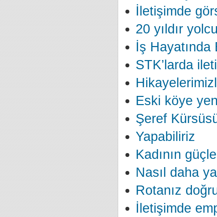
İletişimde görs
20 yıldır yolc
İş Hayatında E
STK’larda ilet
Hikayelerimizl
Eski köye yeni
Şeref Kürsüs
Yapabiliriz
Kadının güçlen
Nasıl daha yar
Rotanız doğr
İletişimde em