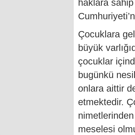
haklara sahip
Cumhuriyeti’ni
Çocuklara gel
büyük varlığıd
çocuklar içind
bugünkü nesill
onlara aittir
etmektedir. Ç
nimetlerinden
meselesi olmu