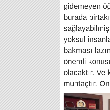
gidemeyen öğr
burada birta
sağlayabilmiş
yoksul insanl
bakması lazım
önemli konusu
olacaktır. Ve
muhtaçtır. On