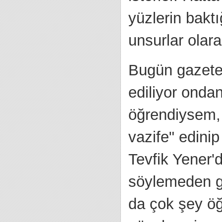
yüzlerin baktı
unsurlar olarak
Bugün gazete 
ediliyor onda
öğrendiysem,
vazife" edinip
Tevfik Yener'd
söylemeden g
da çok şey ö