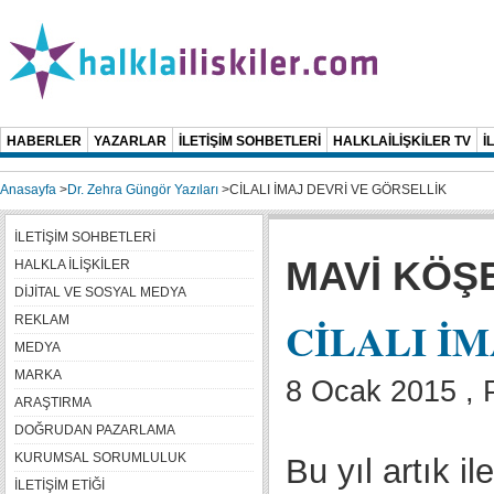
HABERLER
YAZARLAR
İLETİŞİM SOHBETLERİ
HALKLAİLİŞKİLER TV
İ
Anasayfa
>
Dr. Zehra Güngör Yazıları
>
CİLALI İMAJ DEVRİ VE GÖRSELLİK
İLETİŞİM SOHBETLERİ
MAVİ KÖŞ
HALKLA İLİŞKİLER
DİJİTAL VE SOSYAL MEDYA
REKLAM
CİLALI İ
MEDYA
MARKA
8 Ocak 2015 , 
ARAŞTIRMA
DOĞRUDAN PAZARLAMA
KURUMSAL SORUMLULUK
Bu yıl artık il
İLETİŞİM ETİĞİ