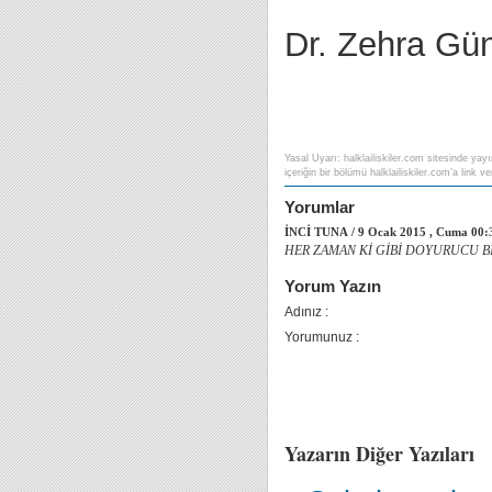
Dr. Zehra Gün
Yasal Uyarı: halklailiskiler.com sitesinde yayı
içeriğin bir bölümü halklailiskiler.com’a link ver
Yorumlar
İNCİ TUNA / 9 Ocak 2015 , Cuma 00
HER ZAMAN Kİ GİBİ DOYURUCU Bİ
Yorum Yazın
Adınız :
Yorumunuz :
Yazarın Diğer Yazıları