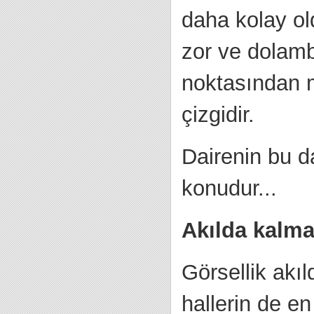
daha kolay ol
zor ve dolamba
noktasından m
çizgidir.
Dairenin bu d
konudur...
Akılda kalm
Görsellik akıl
hallerin de e