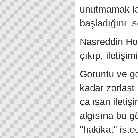
unutmamak laz
başladığını, sö
Nasreddin Hoc
çıkıp, iletişim
Görüntü ve gö
kadar zorlaştı
çalışan iletişi
algısına bu g
"hakikat" iste