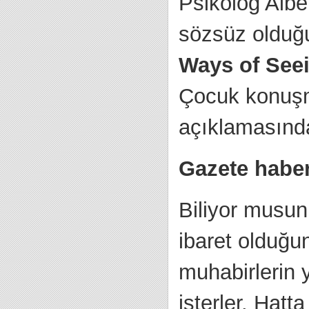
Psikolog Albe
sözsüz olduğu
Ways of See
Çocuk konuşm
açıklamasında
Gazete haberc
Biliyor musun
ibaret olduğun
muhabirlerin y
isterler. Hatt