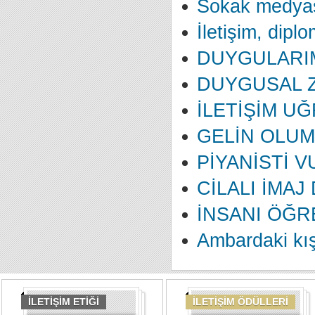
Sokak medyas
İletişim, diplo
DUYGULARIM
DUYGUSAL Z
İLETİŞİM U
GELİN OLUM
PİYANİSTİ 
CİLALI İMAJ
İNSANI ÖĞR
Ambardaki kış
İLETİŞİM ETİĞİ
İLETİŞİM ÖDÜLLERİ