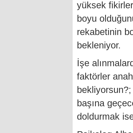
yüksek fikirl
boyu olduğunu
rekabetinin 
bekleniyor.
İşe alınmalard
faktörler ana
bekliyorsun?; 
başına geçece
doldurmak ise 