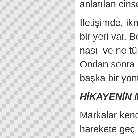
anlatılan cins
İletişimde, i
bir yeri var. B
nasıl ve ne t
Ondan sonra s
başka bir yön
HİKAYENİN 
Markalar kendi
harekete geçir