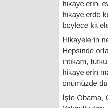
hikayelerini e
hikayelerde k
böylece kitlel
Hikayelerin ne 
Hepsinde orta
intikam, tutku
hikayelerin ma
önümüzde dur
İşte Obama, Cl