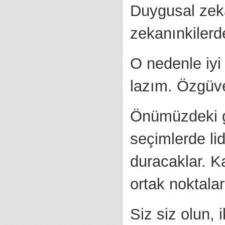
Duygusal zeka
zekanınkilerd
O nedenle iyi 
lazım. Özgüve
Önümüzdeki gü
seçimlerde lide
duracaklar. 
ortak noktalar
Siz siz olun, 