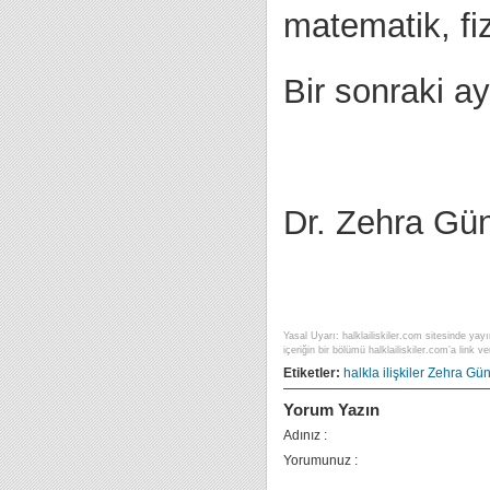
matematik, fiz
Bir sonraki ay
Dr. Zehra Gün
Yasal Uyarı: halklailiskiler.com sitesinde yayı
içeriğin bir bölümü halklailiskiler.com’a link ver
Etiketler:
halkla ilişkiler
Zehra Gün
Yorum Yazın
Adınız :
Yorumunuz :