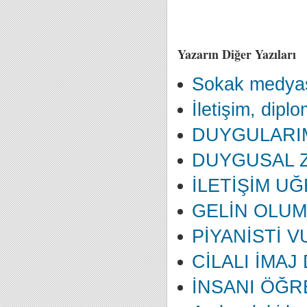
Yazarın Diğer Yazıları
Sokak medyas
İletişim, diplo
DUYGULARIM
DUYGUSAL Z
İLETİŞİM U
GELİN OLUM
PİYANİSTİ 
CİLALI İMAJ
İNSANI ÖĞR