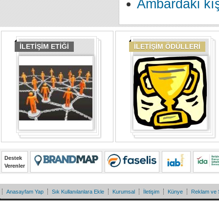
Ambardaki kış
İLETİŞİM ETİĞİ
İLETİŞİM ÖDÜLLERİ
Destek
Verenler
Anasayfam Yap
Sık Kullanılanlara Ekle
Kurumsal
İletişim
Künye
Reklam ve 