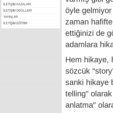
İLETİŞİM KAZALARI
öyle gelmiyo
İLETİŞİM ÖDÜLLERİ
YAYINLAR
zaman hafift
İLETİŞİM EĞİTİMİ
ettiğinizi de 
adamlara hik
Hem hikaye, h
sözcük "story
sanki hikaye b
telling" olara
anlatma" olar