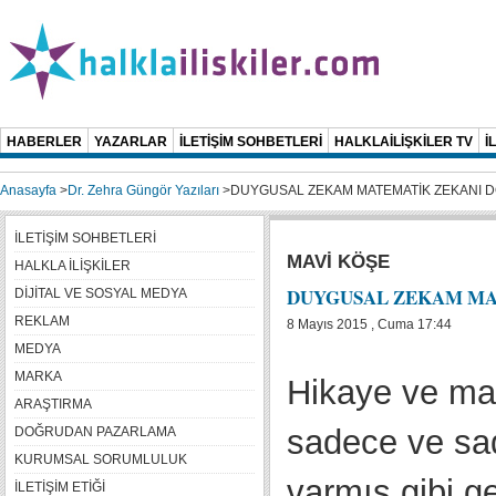
HABERLER
YAZARLAR
İLETİŞİM SOHBETLERİ
HALKLAİLİŞKİLER TV
İ
Anasayfa
>
Dr. Zehra Güngör Yazıları
>
DUYGUSAL ZEKAM MATEMATİK ZEKANI D
İLETİŞİM SOHBETLERİ
MAVİ KÖŞE
HALKLA İLİŞKİLER
DUYGUSAL ZEKAM MA
DİJİTAL VE SOSYAL MEDYA
REKLAM
8 Mayıs 2015 , Cuma 17:44
MEDYA
MARKA
Hikaye ve mas
ARAŞTIRMA
sadece ve sa
DOĞRUDAN PAZARLAMA
KURUMSAL SORUMLULUK
varmış gibi ge
İLETİŞİM ETİĞİ