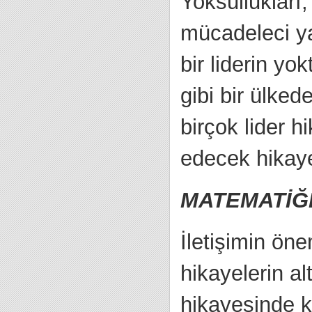
Yoksullukları,
mücadeleci ya
bir liderin yo
gibi bir ülked
birçok lider h
edecek hikaye
MATEMATİĞİ
İletişimin öne
hikayelerin al
hikayesinde ke