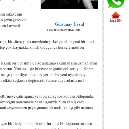
şin hikayesini
 o şeyin gerçekle
Gülsünay Uysal
n en kuvvetli
uysalgulsunay@gmail.com
 proje, bir süreç ya da meselenin şirket geneline yeni bir marka
alep çok, kaynaklar sınırlı olduğunda her seferinde bir
 teknik bir iletişim ile size anlatmaya çalışan işin uzmanlarını
yu sorun. Yani sizi işin hikayesine götürecek soruyu... Sonra
ıp ne işe yarar diye anlatmak yerine; bu yeni uygulamayı
da etkisi kuşkusuz değişecek. Sadece duyurularda mı?
 ettirmeye çalıştığınız yeni bir süreç söz konusu olduğunda,
özeceğini anlatmakla başladığınızda bilin ki o iş oldu!
otivasyonunuzu paylaşmanız bir anda fal taşı gibi açılmış
ayan bir iletişim olabilir mi? Turuncu bir logonun turuncu