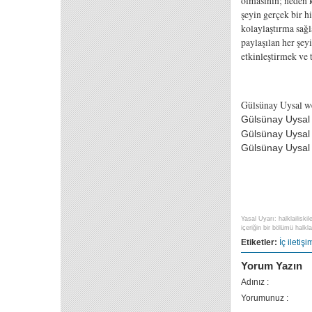
olmasının; neden kı
şeyin gerçek bir 
kolaylaştırma sağl
paylaşılan her şeyi
etkinleştirmek ve 
Gülsünay Uysal we
Gülsünay Uysal 
Gülsünay Uysal 
Gülsünay Uysal 
Yasal Uyarı: halklailiski
içeriğin bir bölümü halklai
Etiketler:
İç iletişi
Yorum Yazın
Adınız :
Yorumunuz :