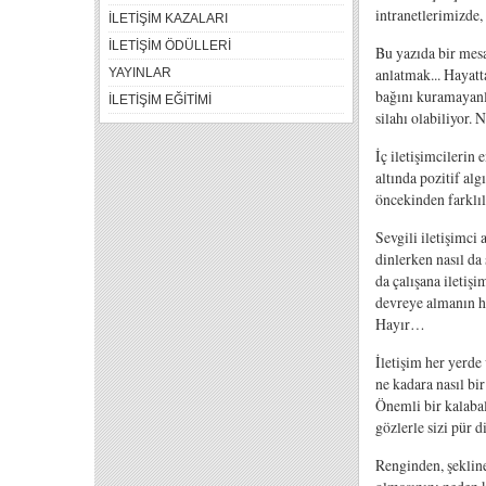
intranetlerimizde,
İLETİŞİM KAZALARI
İLETİŞİM ÖDÜLLERİ
Bu yazıda bir mesa
anlatmak... Hayatt
YAYINLAR
bağını kuramayanla
İLETİŞİM EĞİTİMİ
silahı olabiliyor. 
İç iletişimcilerin 
altında pozitif al
öncekinden farklıl
Sevgili iletişimci 
dinlerken nasıl da
da çalışana iletiş
devreye almanın h
Hayır…
İletişim her yerde
ne kadara nasıl bi
Önemli bir kalaba
gözlerle sizi pür d
Renginden, şekline