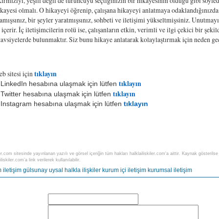
rmızıyı, yeşili değil de turuncuyu seçtiğinizin bir hikayesinin olduğu gibi söyledi
hikayesi olmalı. O hikayeyi öğrenip, çalışana hikayeyi anlatmaya odaklandığınız
amışsınız, bir şeyler yaratmışsınız, sohbeti ve iletişimi yükseltmişsiniz. Unutmayı
 içerir. İç iletişimcilerin rolü ise, çalışanların etkin, verimli ve ilgi çekici bir şe
tavsiyelerde bulunmaktır. Siz bunu hikaye anlatarak kolaylaştırmak için neden ge
b sitesi için
tıklayın
tıklayın
LinkedIn hesabına ulaşmak için lütfen
tıklayın
Twitter hesabına ulaşmak için lütfen
Instagram hesabına ulaşmak için lütfen
tıklayın
ler.com sitesinde yayınlanan yazılı ve görsel içeriğin tüm hakları halklailiskiler.com'a aittir. Kaynak gösteri
liskiler.com’a link verilerek kullanılabilir.
m
iletişim
gülsunay uysal
halkla ilişkiler
kurum içi iletişim
kurumsal iletişim