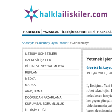
HABERLER
YAZARLAR
İLETİŞİM SOHBETLERİ
HALKLAİL
Anasayfa
>
Gülsünay Uysal Yazıları
>
Gerisi hikaye...
İLETİŞİM SOHBETLERİ
Yetenek İşler
HALKLA İLİŞKİLER
Gerisi hikaye.
DİJİTAL VE SOSYAL MEDYA
REKLAM
19 Eylül 2017 , Sal
MEDYA
İç İletişim... Yan
MARKA
robot teknolojisi,
ARAŞTIRMA
nefes kesen hızıyl
DOĞRUDAN PAZARLAMA
her geçen gün çalı
KURUMSAL SORUMLULUK
videolarımızla ya
bazen de çalışanla
İLETİŞİM ETİĞİ