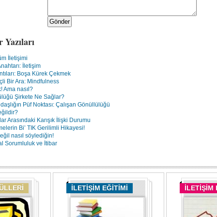
r Yazıları
m İletişimi
ahtarı: İletişim
ntıları: Boşa Kürek Çekmek
nçli Bir Ara: Mindfulness
ik! Ama nasıl?
ülüğü Şirkete Ne Sağlar?
daşlığın Püf Noktası: Çalışan Gönüllülüğü
eğildir?
lar Arasındaki Karışık İlişki Durumu
melerin Bi’ TIK Gerilimli Hikayesi!
ğil nasıl söylediğin!
 Sorumluluk ve İtibar
DÜLLERİ
İLETİŞİM EĞİTİMİ
İLETİŞİM