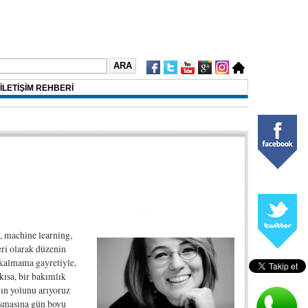
İLETİŞİM REHBERİ
e, machine learning,
eri olarak düzenin
 kalmama gayretiyle,
kısa, bir bakımlık
ın yolunu arıyoruz
rışmasına gün boyu