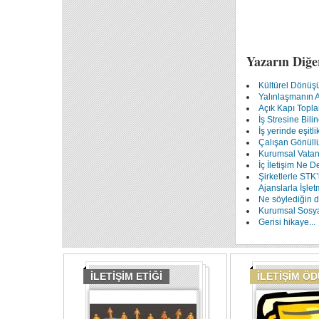
Yazarın Diğe
Kültürel Dönüşü
Yalınlaşmanın An
Açık Kapı Topla
İş Stresine Bili
İş yerinde eşitl
Çalışan Gönüll
Kurumsal Vatan
İç İletişim Ne D
Şirketlerle STK’
Ajanslarla İşlet
Ne söylediğin de
Kurumsal Sosyal
Gerisi hikaye...
İLETİŞİM ETİĞİ
İLETİŞİM Ö