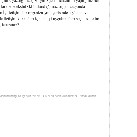
ğiniz, yazdığınız, çizdiğiniz yani iletişimini yaptığınız her
da fark edeceksiniz ki bulunduğunuz organizasyonda
n İç İletişim, bir organizasyon içerisinde söylenen ve
kilde iletişim kurmaları için en iyi uygulamaları seçmek, onları
ç kalasınız?
lse dahi herhangi bir içeriğin tamamı izin alınmadan kullanılamaz. Ancak alınan