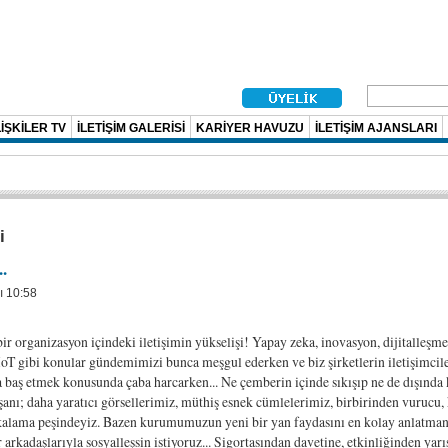
İŞKİLER TV
İLETİŞİM GALERİSİ
KARİYER HAVUZU
İLETİŞİM AJANSLARI
i
..
ı 10:58
i bir organizasyon içindeki iletişimin yükselişi! Yapay zeka, inovasyon, dijitalleşm
 IoT gibi konular gündemimizi bunca meşgul ederken ve biz şirketlerin iletişimcil
a baş etmek konusunda çaba harcarken... Ne çemberin içinde sıkışıp ne de dışında
şanı; daha yaratıcı görsellerimiz, müthiş esnek cümlelerimiz, birbirinden vurucu, 
kalama peşindeyiz. Bazen kurumumuzun yeni bir yan faydasını en kolay anlatman
r arkadaşlarıyla sosyalleşsin istiyoruz... Sigortasından davetine, etkinliğinden ya