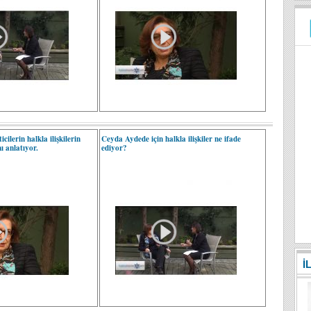
ilerin halkla ilişkilerin
Ceyda Aydede için halkla ilişkiler ne ifade
ı anlatıyor.
ediyor?
İ