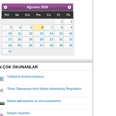
Ağustos
2026
Pzt
Sa
Çrş
Prş
Cu
Ct
Pa
1
2
3
4
5
6
7
8
9
10
11
12
13
14
15
16
17
18
19
20
21
22
23
24
25
26
27
28
29
30
31
N ÇOK OKUNANLAR
Türkiye'yi anlama kılavuzu
Three Takeaways from Native Advertising Regulation...
Marka aktivasyonu ve sinsi pazarlama
İletişim Yayınları