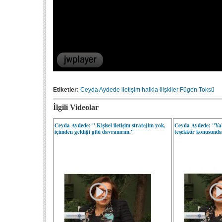
Etiketler:
Ceyda Aydede
iletişim
halkla ilişkiler
Fügen Toksü
İlgili Videolar
Ceyda Aydede; " Kişisel iletişim stratejim yok,
Ceyda Aydede; "Yab
içimden geldiği gibi davranırım."
teşekkür konusunda