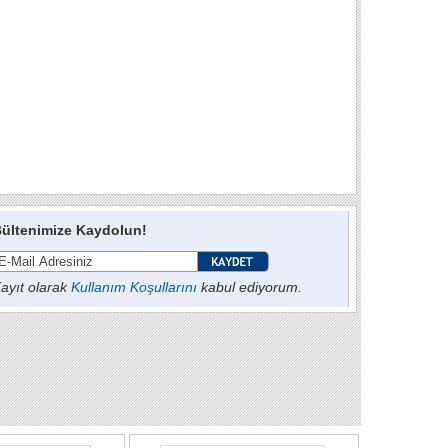
ültenimize Kaydolun!
ayıt olarak
Kullanım Koşullarını
kabul ediyorum.