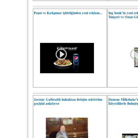
Pepsi ve Kırkpınar işbirliğinden yeni reklam...
Ing bank’in yeni re
Tunçeri ve Ozan Gü
Jeremy Galbraith hukuktan iletişim sektörüne
Danone Milkshake'i
geçişini anlatıyor
İzlyecililerle Buluşt