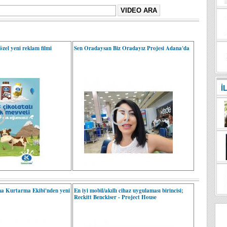
zel yeni reklam filmi
Sen Oradaysan Biz Oradayız Projesi Adana'da
İ
a Kurtarma Ekibi'nden yeni
En iyi mobil/akıllı cihaz uygulaması birincisi;
Reckitt Benckiser - Project House