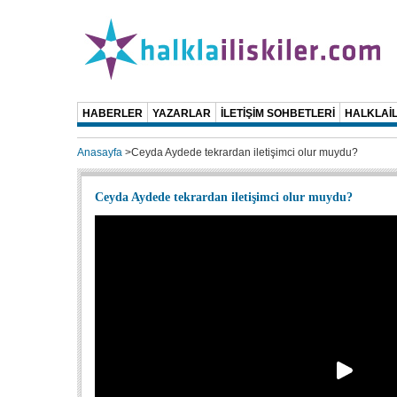
HABERLER
YAZARLAR
İLETİŞİM SOHBETLERİ
HALKLAİL
Anasayfa
>
Ceyda Aydede tekrardan iletişimci olur muydu?
Ceyda Aydede tekrardan iletişimci olur muydu?