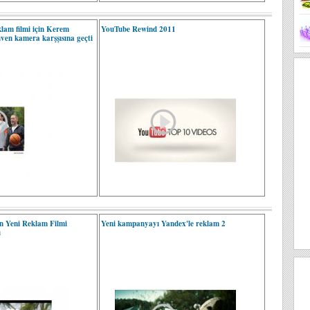
klam filmi için Kerem
YouTube Rewind 2011
ven kamera karşşısına geçti
n Yeni Reklam Filmi
Yeni kampanyayı Yandex'le reklam 2
u