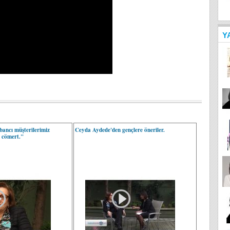
Y
ancı müşterilerimiz
Ceyda Aydede'den gençlere öneriler.
 cömert."