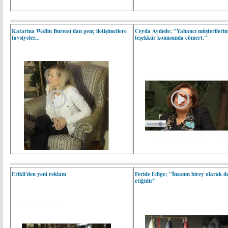
Katarina Wallin Bureau'dan genç iletişimcilere
Ceyda Aydede; "Yabancı müşterilerim
tavsiyeler...
teşekkür konusunda cömert."
Erikli'den yeni reklam
Feride Edige; "İnsanın birey olarak de
etiğidir"