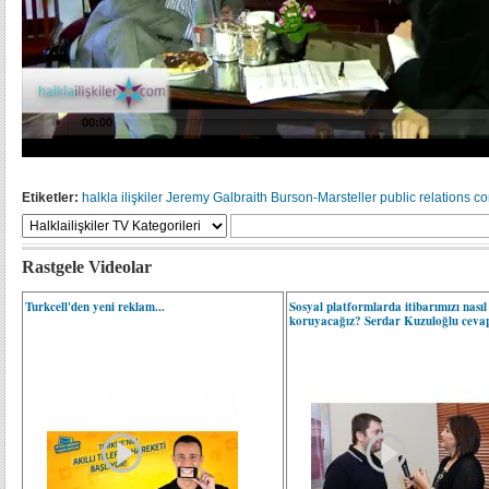
Etiketler:
halkla ilişkiler
Jeremy Galbraith
Burson-Marsteller
public relations
co
Rastgele Videolar
Turkcell'den yeni reklam...
Sosyal platformlarda itibarımızı nasıl
koruyacağız? Serdar Kuzuloğlu cevapl