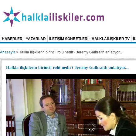
HABERLER
YAZARLAR
İLETİŞİM SOHBETLERİ
HALKLAİLİŞKİLER TV
İ
Anasayfa
>
Halkla ilişkilerin birincil rolü nedir? Jeremy Galbraith anlatıyor...
Halkla ilişkilerin birincil rolü nedir? Jeremy Galbraith anlatıyor...