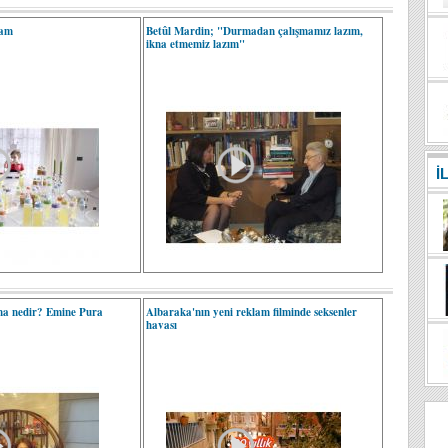
lam
Betûl Mardin; "Durmadan çalışmamız lazım,
ikna etmemiz lazım"
İ
a nedir? Emine Pura
Albaraka'nın yeni reklam filminde seksenler
havası