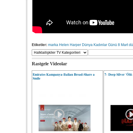
Etiketler:
marka
Helen Harper
Dünya Kadınlar Günü
8 Mart
dü
Rastgele Videolar
Emirates Kampanya-Italian Bread-Share a
7- Deep Silver 'Ölü
Smile