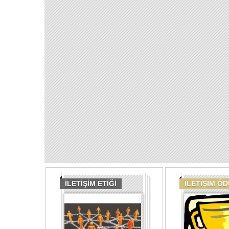
İLETİŞİM ETİĞİ
İLETİŞİM Ö