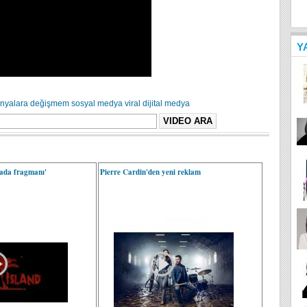
Y
nyalara değişmem
sosyal medya
viral
dijital medya
 ada fragmanı'
Pierre Cardin'den yeni reklam