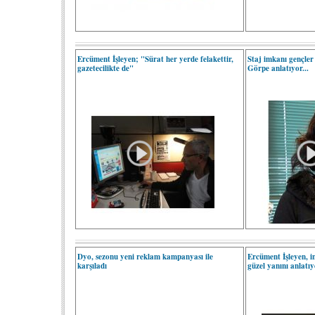
Ercüment İşleyen; "Sürat her yerde felakettir,
Staj imkanı gençler 
gazetecilikte de"
Görpe anlatıyor...
Dyo, sezonu yeni reklam kampanyası ile
Ercüment İşleyen, in
karşıladı
güzel yanını anlatıyo