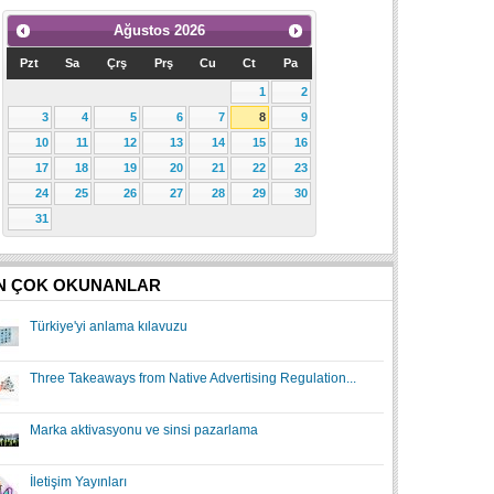
Ağustos
2026
Pzt
Sa
Çrş
Prş
Cu
Ct
Pa
1
2
3
4
5
6
7
8
9
10
11
12
13
14
15
16
17
18
19
20
21
22
23
24
25
26
27
28
29
30
31
N ÇOK OKUNANLAR
Türkiye'yi anlama kılavuzu
Three Takeaways from Native Advertising Regulation...
Marka aktivasyonu ve sinsi pazarlama
İletişim Yayınları