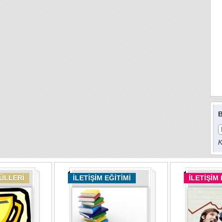
B
K
DÜLLERİ
İLETİŞİM EĞİTİMİ
İLETİŞİM