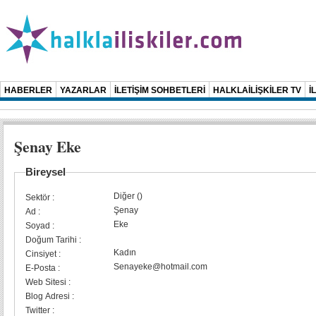
HABERLER
YAZARLAR
İLETİŞİM SOHBETLERİ
HALKLAİLİŞKİLER TV
İ
Şenay Eke
Bireysel
Diğer ()
Sektör :
Şenay
Ad :
Eke
Soyad :
Doğum Tarihi :
Kadın
Cinsiyet :
Senayeke@hotmail.com
E-Posta :
Web Sitesi :
Blog Adresi :
Twitter :