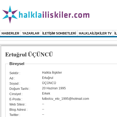
HABERLER
YAZARLAR
İLETİŞİM SOHBETLERİ
HALKLAİLİŞKİLER TV
İ
Ertuğrul ÜÇÜNCÜ
Bireysel
Halkla İlişkiler
Sektör :
Ertuğrul
Ad :
ÜÇÜNCÜ
Soyad :
20 Haziran 1995
Doğum Tarihi :
Erkek
Cinsiyet :
futbolcu_eto_1995@hotmail.com
E-Posta :
--
Web Sitesi :
--
Blog Adresi :
--
Twitter :