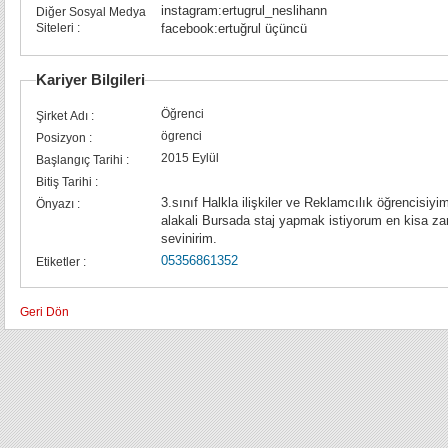
instagram:ertugrul_neslihann
Diğer Sosyal Medya
Siteleri :
facebook:ertuğrul üçüncü
Kariyer Bilgileri
Öğrenci
Şirket Adı :
ögrenci
Posizyon :
2015 Eylül
Başlangıç Tarihi :
Bitiş Tarihi :
3.sınıf Halkla ilişkiler ve Reklamcılık öğrencisi
Önyazı :
alakali Bursada staj yapmak istiyorum en kisa z
sevinirim.
05356861352
Etiketler :
Geri Dön