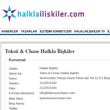
HABERLER
YAZARLAR
İLETİŞİM SOHBETLERİ
HALKLAİLİŞKİLER TV
İ
Toksü & Chase Halkla İlişkiler
Kurumsal
Halkla İlişkiler
Sektör :
Toksü & Chase Halkla İlişkiler
Şirket Adı :
Serencebey Yokuşu Huzur Palas Apt. No:11 D:2 Beşi
Adres :
2122615342
Telefon :
2122615344
Faks :
info@toksuvechase.com
E-Posta Adres(ler)i :
www.toksuvechase.com
Web Sitesi :
Blog Adresi :
Twitter :