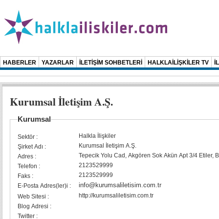
HABERLER
YAZARLAR
İLETİŞİM SOHBETLERİ
HALKLAİLİŞKİLER TV
İ
Kurumsal İletişim A.Ş.
Kurumsal
Halkla İlişkiler
Sektör :
Kurumsal İletişim A.Ş.
Şirket Adı :
Tepecik Yolu Cad, Akgören Sok Akün Apt 3/4 Etiler, B
Adres :
2123529999
Telefon :
2123529999
Faks :
info@kurumsaliletisim.com.tr
E-Posta Adres(ler)i :
http://kurumsaliletisim.com.tr
Web Sitesi :
Blog Adresi :
Twitter :