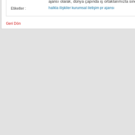
ajansı olarak, dünya çapında iş ortaklarımızla sin
halkla ilişkiler
kurumsal iletişim
pr ajansı
Etiketler :
Geri Dön