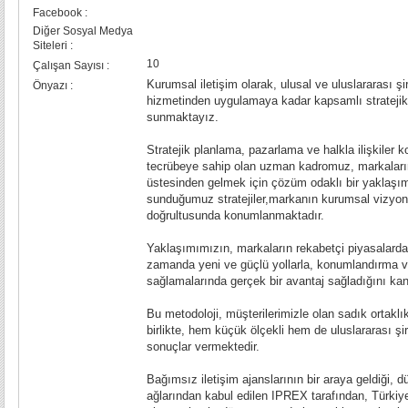
Facebook :
Diğer Sosyal Medya
Siteleri :
10
Çalışan Sayısı :
Kurumsal iletişim olarak, ulusal ve uluslararası ş
Önyazı :
hizmetinden uygulamaya kadar kapsamlı stratejik i
sunmaktayız.
Stratejik planlama, pazarlama ve halkla ilişkiler 
tecrübeye sahip olan uzman kadromuz, markalarım
üstesinden gelmek için çözüm odaklı bir yaklaşım
sunduğumuz stratejiler,markanın kurumsal vizyon
doğrultusunda konumlanmaktadır.
Yaklaşımımızın, markaların rekabetçi piyasalarda
zamanda yeni ve güçlü yollarla, konumlandırma v
sağlamalarında gerçek bir avantaj sağladığını ka
Bu metodoloji, müşterilerimizle olan sadık ortakl
birlikte, hem küçük ölçekli hem de uluslararası şir
sonuçlar vermektedir.
Bağımsız iletişim ajanslarının bir araya geldiği, 
ağlarından kabul edilen IPREX tarafından, Türkiye