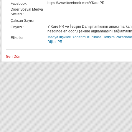
https://www.facebook.com/YKarePR
Facebook :
Diğer Sosyal Medya
Siteleri :
Çalışan Sayısı :
Y Kare PR ve İletişim Danışmanlığının amacı markan
Önyazı :
nezdinde en doğru şekilde algılanmasını sağlamaktır
Medya İlişkileri Yönetimi
Kurumsal İletişim
Pazarlama 
Etiketler :
Dijital PR
Geri Dön