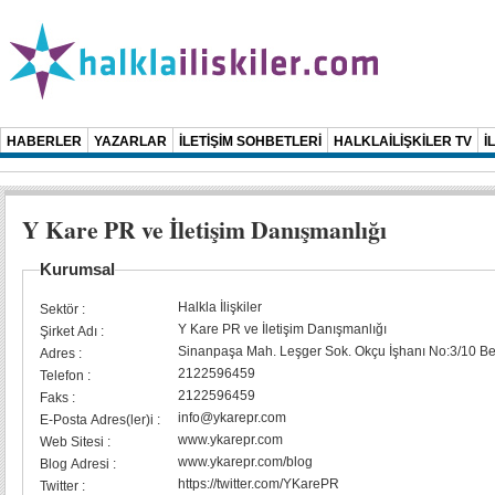
HABERLER
YAZARLAR
İLETİŞİM SOHBETLERİ
HALKLAİLİŞKİLER TV
İ
Y Kare PR ve İletişim Danışmanlığı
Kurumsal
Halkla İlişkiler
Sektör :
Y Kare PR ve İletişim Danışmanlığı
Şirket Adı :
Sinanpaşa Mah. Leşger Sok. Okçu İşhanı No:3/10 Beş
Adres :
2122596459
Telefon :
2122596459
Faks :
info@ykarepr.com
E-Posta Adres(ler)i :
www.ykarepr.com
Web Sitesi :
www.ykarepr.com/blog
Blog Adresi :
https://twitter.com/YKarePR
Twitter :