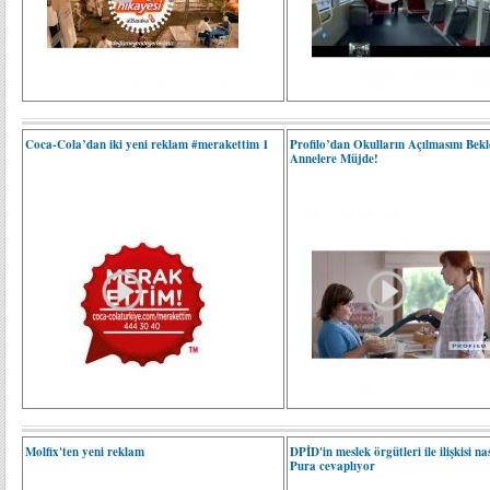
Coca-Cola’dan iki yeni reklam #merakettim 1
Profilo’dan Okulların Açılmasını Be
Annelere Müjde!
Molfix'ten yeni reklam
DPİD'in meslek örgütleri ile ilişkisi n
Pura cevaplıyor