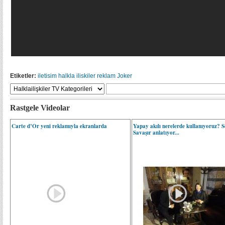
Etiketler:
iletisim
halkla iliskiler
reklam
Joker
Rastgele Videolar
Carte d’Or yeni reklamıyla ekranlarda
Yapay akılı nerelerde kullanıyoruz? 
Savaşır anlatıyor...