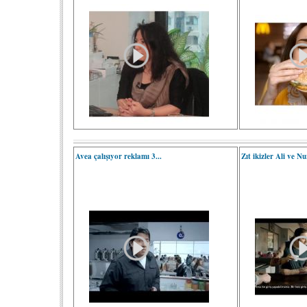
Avea çalışıyor reklamı 3...
Zıt ikizler Ali ve N