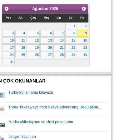
Ağustos
2026
Pzt
Sa
Çrş
Prş
Cu
Ct
Pa
1
2
3
4
5
6
7
8
9
10
11
12
13
14
15
16
17
18
19
20
21
22
23
24
25
26
27
28
29
30
31
N ÇOK OKUNANLAR
Türkiye'yi anlama kılavuzu
Three Takeaways from Native Advertising Regulation...
Marka aktivasyonu ve sinsi pazarlama
İletişim Yayınları