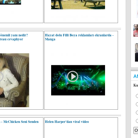
n önemli yanı nedir?
Hayat dolu Filli Boya reklamları ekranlarda -
reau cevaplıyor
Manga
A
Ku
 - McChicken Seni Senden
Helen Harper'dan viral video