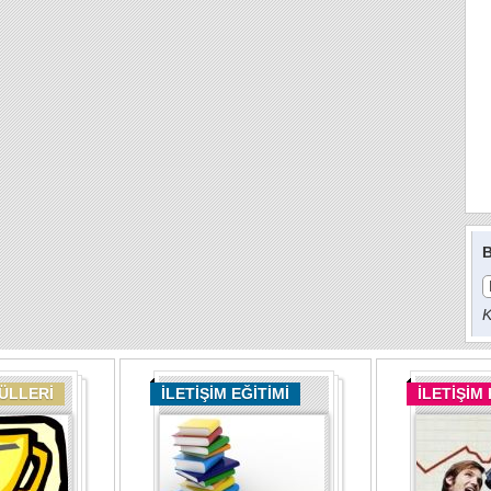
B
K
DÜLLERİ
İLETİŞİM EĞİTİMİ
İLETİŞİM