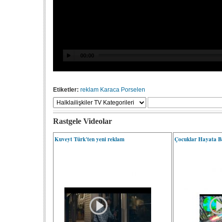
Etiketler:
reklam
Karaca Porselen
Rastgele Videolar
Kuveyt Türk'ten yeni reklam
Çocuklar Hayata B