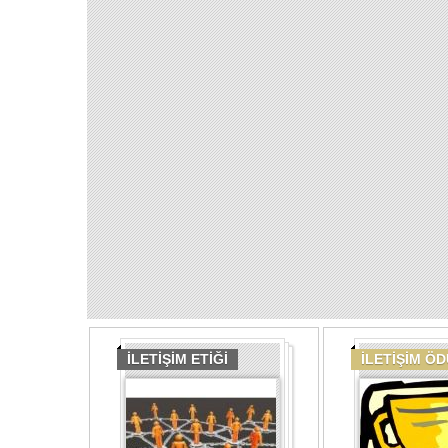
İLETİŞİM ETİĞİ
İLETİŞİM Ö