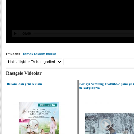
Etiketler:
Tamek
reklam
marka
Rastgele Videolar
Bellona'dan yeni reklam
Boz ayı Samsung EcoBubble çamaşır 
ile karşılaşırsa