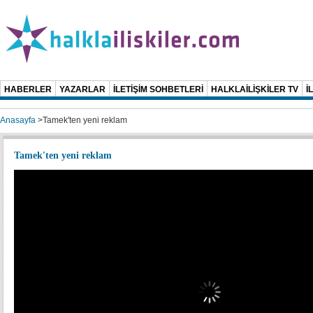
HABERLER
YAZARLAR
İLETİŞİM SOHBETLERİ
HALKLAİLİŞKİLER TV
İ
Anasayfa
>
Tamek'ten yeni reklam
Tamek'ten yeni reklam