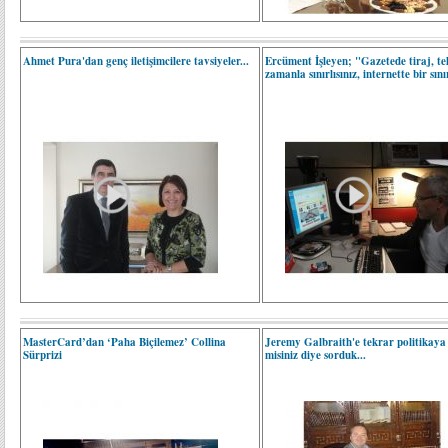
Ahmet Pura'dan genç iletişimcilere tavsiyeler...
Ercüment İşleyen; "Gazetede tiraj, t
zamanla sınırlısınız, internette bir sın
MasterCard’dan ‘Paha Biçilemez’ Collina
Jeremy Galbraith'e tekrar politikaya
Sürprizi
misiniz diye sorduk...