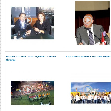
MasterCard’dan ‘Paha Biçilemez’ Collina
Kipa kadına şiddete karşı dans ediyor
Sürprizi