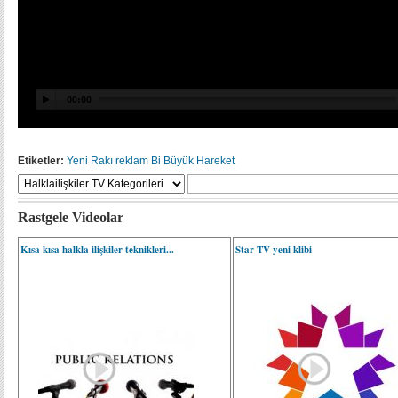
Etiketler:
Yeni Rakı
reklam
Bi Büyük Hareket
Rastgele Videolar
Kısa kısa halkla ilişkiler teknikleri...
Star TV yeni klibi