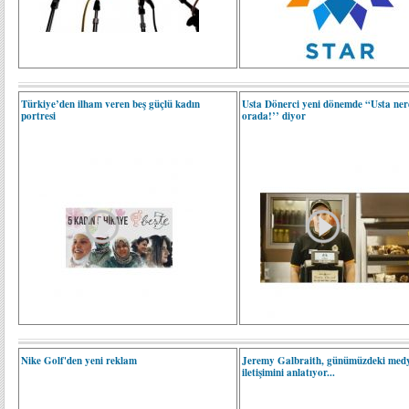
Türkiye’den ilham veren beş güçlü kadın
Usta Dönerci yeni dönemde “Usta nere
portresi
orada!’’ diyor
Nike Golf'den yeni reklam
Jeremy Galbraith, günümüzdeki med
iletişimini anlatıyor...