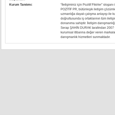
Kurum Tanıtımı:
“İletişiminiz için Pozitif Fikirler” slogan
POZİTİF PR, bütünleşik iletişim çözümle
uzmanlığa dayalı çalışma anlayışı ile k
doğrultusunda iş ortaklarının tüm iletişi
donanıma sahiptir. İletişim danışmanlığ
Serap ŞAHİN DURAK tarafından 2007 y
kurumsal itibarına değer veren markal
danışmanlık hizmetleri sunmaktadır.