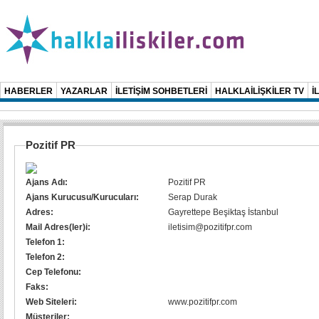
HABERLER
YAZARLAR
İLETİŞİM SOHBETLERİ
HALKLAİLİŞKİLER TV
İ
Pozitif PR
Ajans Adı:
Pozitif PR
Ajans Kurucusu/Kurucuları:
Serap Durak
Adres:
Gayrettepe Beşiktaş İstanbul
Mail Adres(ler)i:
iletisim@pozitifpr.com
Telefon 1:
Telefon 2:
Cep Telefonu:
Faks:
Web Siteleri:
www.pozitifpr.com
Müşteriler: