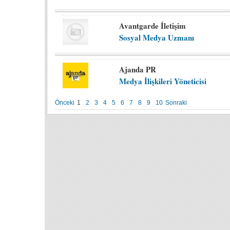
Avantgarde İletişim
Sosyal Medya Uzmanı
Ajanda PR
Medya İlişkileri Yöneticisi
Önceki
1
2
3
4
5
6
7
8
9
10
Sonraki