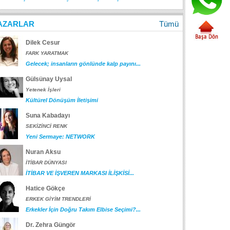
AZARLAR
Tümü
Dilek Cesur
FARK YARATMAK
Gelecek; insanların gönlünde kalp payını...
Gülsünay Uysal
Yetenek İşleri
Kültürel Dönüşüm İletişimi
Suna Kabadayı
SEKİZİNCİ RENK
Yeni Sermaye: NETWORK
Nuran Aksu
İTİBAR DÜNYASI
İTİBAR VE İŞVEREN MARKASI İLİŞKİSİ...
Hatice Gökçe
ERKEK GİYİM TRENDLERİ
Erkekler İçin Doğru Takım Elbise Seçimi?...
Dr. Zehra Güngör