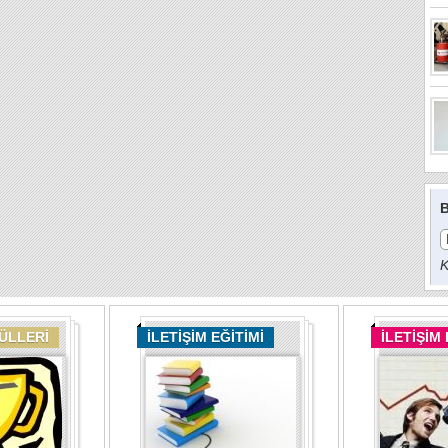
B
K
DÜLLERİ
İLETİŞİM EĞİTİMİ
İLETİŞİM