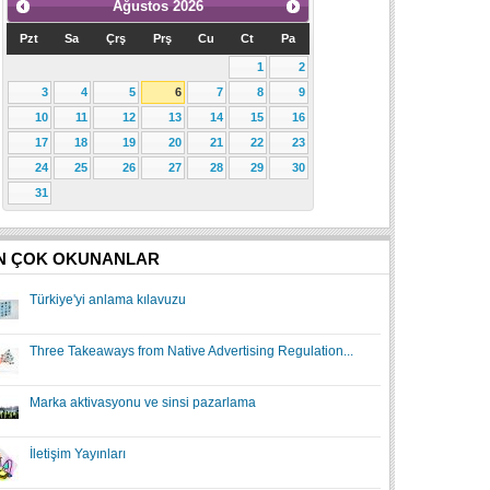
Ağustos
2026
Pzt
Sa
Çrş
Prş
Cu
Ct
Pa
1
2
3
4
5
6
7
8
9
10
11
12
13
14
15
16
17
18
19
20
21
22
23
24
25
26
27
28
29
30
31
N ÇOK OKUNANLAR
Türkiye'yi anlama kılavuzu
Three Takeaways from Native Advertising Regulation...
Marka aktivasyonu ve sinsi pazarlama
İletişim Yayınları