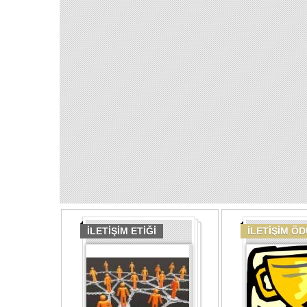
İLETİŞİM ETİĞİ
İLETİŞİM Ö