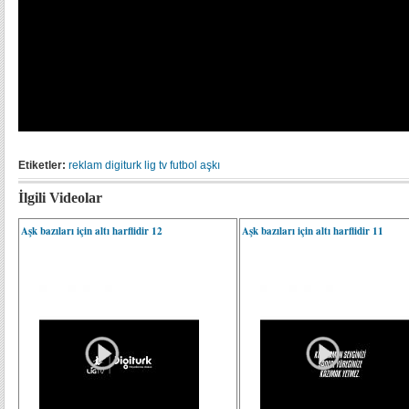
Etiketler:
reklam
digiturk
lig tv
futbol aşkı
İlgili Videolar
Aşk bazıları için altı harflidir 12
Aşk bazıları için altı harflidir 11