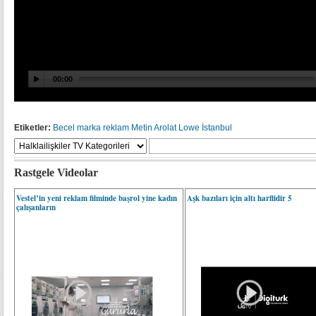
Etiketler:
Becel
marka
reklam
Metin Arolat
Lowe İstanbul
Rastgele Videolar
Vestel’in yeni reklam filminde başrol yine kadın
Aşk bazıları için altı harflidir 5
çalışanların