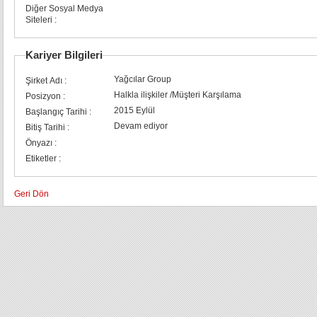
Diğer Sosyal Medya
Siteleri :
Kariyer Bilgileri
Yağcılar Group
Şirket Adı :
Halkla ilişkiler /Müşteri Karşılama
Posizyon :
2015 Eylül
Başlangıç Tarihi :
Devam ediyor
Bitiş Tarihi :
Önyazı :
Etiketler :
Geri Dön