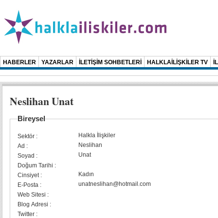
HABERLER
YAZARLAR
İLETİŞİM SOHBETLERİ
HALKLAİLİŞKİLER TV
İ
Neslihan Unat
Bireysel
Halkla İlişkiler
Sektör :
Neslihan
Ad :
Unat
Soyad :
Doğum Tarihi :
Kadın
Cinsiyet :
unatneslihan@hotmail.com
E-Posta :
Web Sitesi :
Blog Adresi :
Twitter :