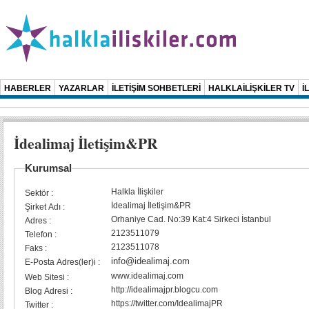
HABERLER
YAZARLAR
İLETİŞİM SOHBETLERİ
HALKLAİLİŞKİLER TV
İ
İdealimaj İletişim&PR
Kurumsal
Halkla İlişkiler
Sektör :
İdealimaj İletişim&PR
Şirket Adı :
Orhaniye Cad. No:39 Kat:4 Sirkeci İstanbul
Adres :
2123511079
Telefon :
2123511078
Faks :
info@idealimaj.com
E-Posta Adres(ler)i :
www.idealimaj.com
Web Sitesi :
http://idealimajpr.blogcu.com
Blog Adresi :
https://twitter.com/IdealimajPR
Twitter :