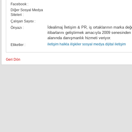
Facebook :
Diğer Sosyal Medya
Siteleri :
Çalışan Sayısı :
İdealimaj İletişim & PR, iş ortaklarının marka değ
Önyazı :
itibarlarını geliştirmek amacıyla 2009 senesinden beri iletiş
alanında danışmanlık hizmeti veriyor.
iletişim
halkla ilişkiler
sosyal medya
dijital iletişim
Etiketler :
Geri Dön