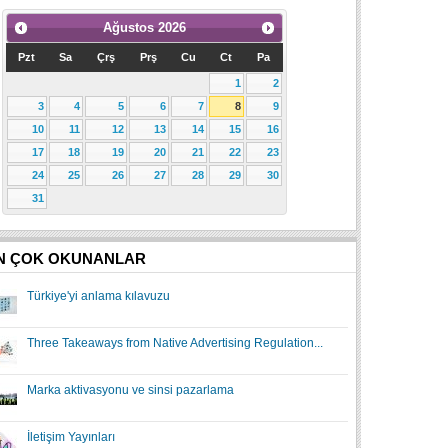
Ağustos
2026
Pzt
Sa
Çrş
Prş
Cu
Ct
Pa
1
2
3
4
5
6
7
8
9
10
11
12
13
14
15
16
17
18
19
20
21
22
23
24
25
26
27
28
29
30
31
N ÇOK OKUNANLAR
Türkiye'yi anlama kılavuzu
Three Takeaways from Native Advertising Regulation...
Marka aktivasyonu ve sinsi pazarlama
İletişim Yayınları