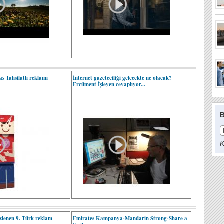
s Tahsilatlı reklamı
İnternet gazeteciliği gelecekte ne olacak?
Ercüment İşleyen cevaplıyor...
B
K
zlenen 9. Türk reklam
Emirates Kampanya-Mandarin Strong-Share a