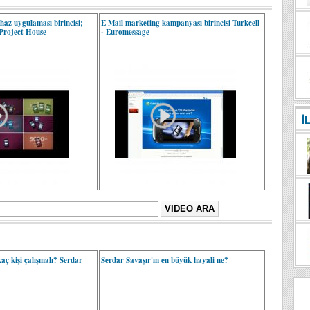
cihaz uygulaması birincisi;
E Mail marketing kampanyası birincisi Turkcell
 Project House
- Euromessage
İ
kaç kişi çalışmalı? Serdar
Serdar Savaşır'ın en büyük hayali ne?