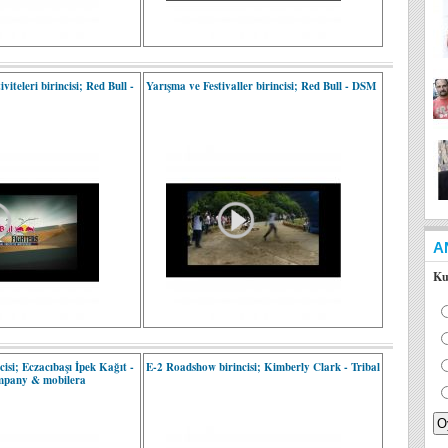
iteleri birincisi; Red Bull -
Yarışma ve Festivaller birincisi; Red Bull - DSM
A
Ku
isi; Eczacıbaşı İpek Kağıt -
E-2 Roadshow birincisi; Kimberly Clark - Tribal
ompany & mobilera