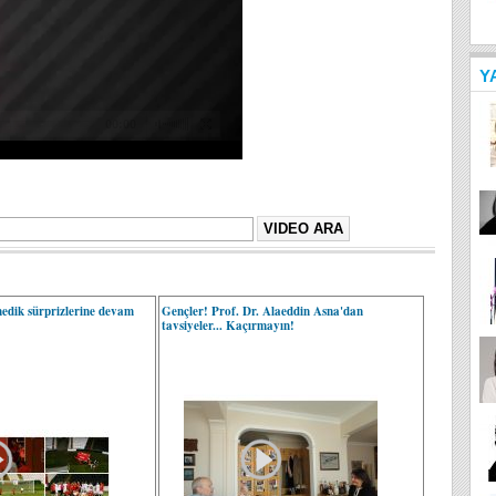
Y
edik sürprizlerine devam
Gençler! Prof. Dr. Alaeddin Asna'dan
tavsiyeler... Kaçırmayın!