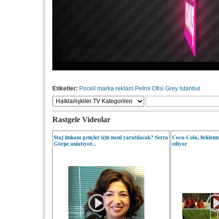
Etiketler:
Pocell
marka
reklam
Petrol Ofisi
Grey İstanbul
Rastgele Videolar
Staj imkanı gençler için nasıl yaratılacak? Serra
Coca-Cola, beklenm
Görpe anlatıyor...
ediyor