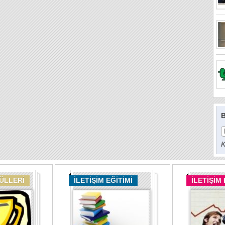
B
K
DÜLLERİ
İLETİŞİM EĞİTİMİ
İLETİŞİM