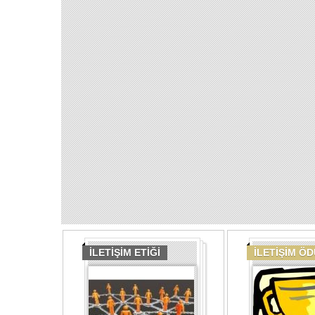
İLETİŞİM ETİĞİ
İLETİŞİM Ö