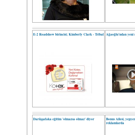
E-2 Roadshow birincisi; Kimberly Clark - Tribal
Ağaoğlu'ndan yeni
Darüşşafaka eğitim 'olmazsa olmaz' diyor
Bonus Ailesi, yepye
reklamlarda