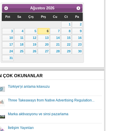
Ağustos
2026
Pzt
Sa
Çrş
Prş
Cu
Ct
Pa
1
2
3
4
5
6
7
8
9
10
11
12
13
14
15
16
17
18
19
20
21
22
23
24
25
26
27
28
29
30
31
N ÇOK OKUNANLAR
Türkiye'yi anlama kılavuzu
Three Takeaways from Native Advertising Regulation...
Marka aktivasyonu ve sinsi pazarlama
İletişim Yayınları