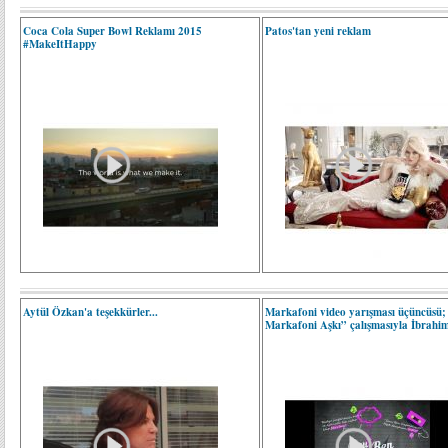
Coca Cola Super Bowl Reklamı 2015
Patos'tan yeni reklam
#MakeItHappy
Aytül Özkan'a teşekkürler...
Markafoni video yarışması üçüncüsü;
Markafoni Aşkı” çalışmasıyla İbrahi