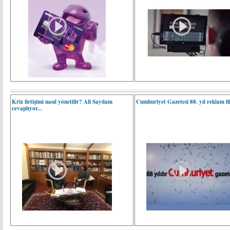
Kriz iletişimi nasıl yönetilir? Ali Saydam
Cumhuriyet Gazetesi 88. yıl reklam fi
cevaplıyor...