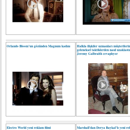
Orlando Bloom’un gözünden Magnum kadını
Halkla ilişkiler uzmanları müşterilerin
geleneksel taktiklerden nasıl uzaklast
Jeremy Galbraith cevaplıyor
Electro World yeni reklam filmi
Marshall'dan Derya Baykal’lı yeni re