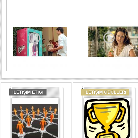
İLETİŞİM ETİĞİ
İLETİŞİM ÖDÜLLERİ