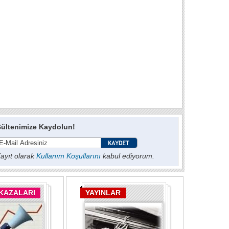
ültenimize Kaydolun!
ayıt olarak
Kullanım Koşullarını
kabul ediyorum.
 KAZALARI
YAYINLAR