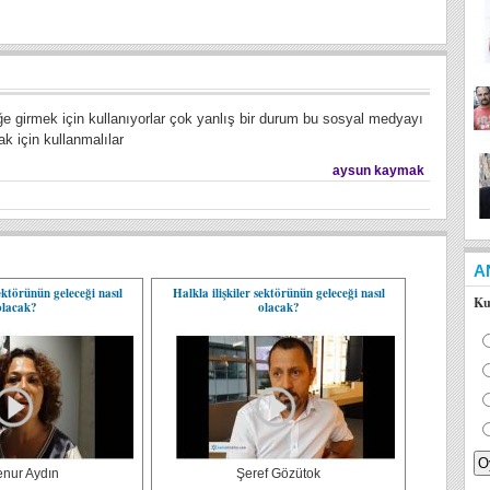
iğe girmek için kullanıyorlar çok yanlış bir durum bu sosyal medyayı
ak için kullanmalılar
aysun kaymak
A
sektörünün geleceği nasıl
Halkla ilişkiler sektörünün geleceği nasıl
Ku
olacak?
olacak?
enur Aydın
Şeref Gözütok