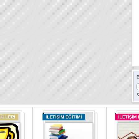
B
K
DÜLLERİ
İLETİŞİM EĞİTİMİ
İLETİŞİM