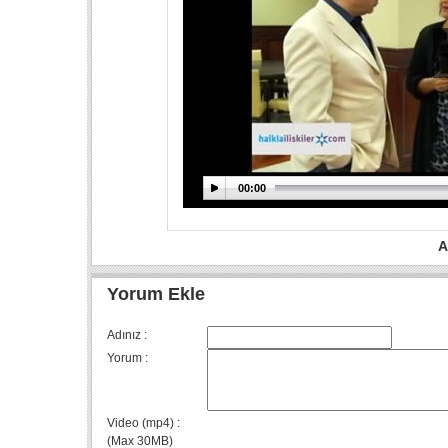
00:00
A
Yorum Ekle
Adınız :
Yorum :
Video (mp4) :
(Max 30MB)