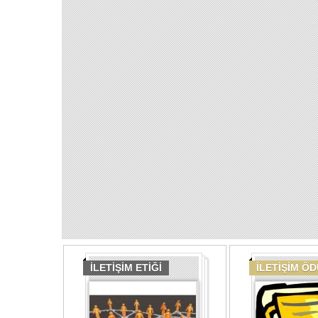
İLETİŞİM ETİĞİ
İLETİŞİM Ö