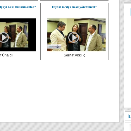
dyayı nasıl kullanmalılar?
Dijital medya nasıl yönetilmeli?
ıf Ünaldı
Serhat Akkılıç
İ