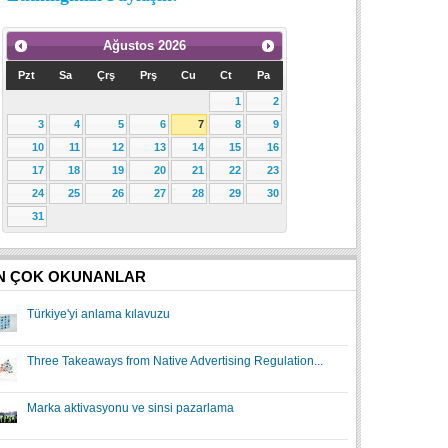
Ağustos
2026
Pzt
Sa
Çrş
Prş
Cu
Ct
Pa
1
2
3
4
5
6
7
8
9
10
11
12
13
14
15
16
17
18
19
20
21
22
23
24
25
26
27
28
29
30
31
N ÇOK OKUNANLAR
Türkiye'yi anlama kılavuzu
Three Takeaways from Native Advertising Regulation...
Marka aktivasyonu ve sinsi pazarlama