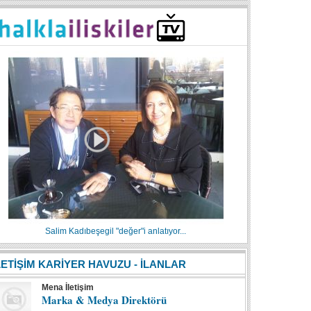
Salim Kadıbeşegil "değer"i anlatıyor...
LETİŞİM KARİYER HAVUZU - İLANLAR
Mena İletişim
Marka & Medya Direktörü