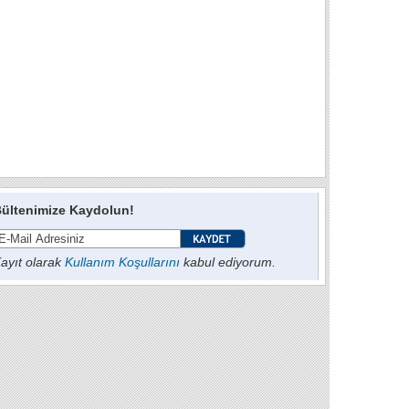
ültenimize Kaydolun!
ayıt olarak
Kullanım Koşullarını
kabul ediyorum.