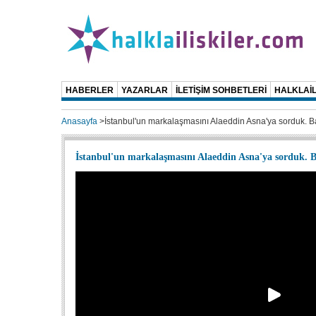
HABERLER
YAZARLAR
İLETİŞİM SOHBETLERİ
HALKLAİL
Anasayfa
>
İstanbul'un markalaşmasını Alaeddin Asna'ya sorduk. Ba
İstanbul'un markalaşmasını Alaeddin Asna'ya sorduk. Ba