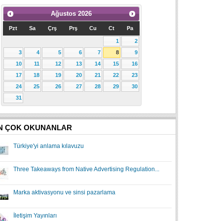
Ağustos
2026
Pzt
Sa
Çrş
Prş
Cu
Ct
Pa
1
2
3
4
5
6
7
8
9
10
11
12
13
14
15
16
17
18
19
20
21
22
23
24
25
26
27
28
29
30
31
N ÇOK OKUNANLAR
Türkiye'yi anlama kılavuzu
Three Takeaways from Native Advertising Regulation...
Marka aktivasyonu ve sinsi pazarlama
İletişim Yayınları