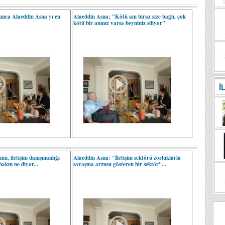
unca Alaeddin Asna'yı en
Alaeddin Asna; "Kötü anı biraz size bağlı, çok
kötü bir anınız varsa beyniniz siliyor"
İ
mu, iletişim danışmanlığı
Alaeddin Asna: "İletişim sektörü zorluklarla
akın ne diyor...
savaşma arzusu gösteren bir sektör"...