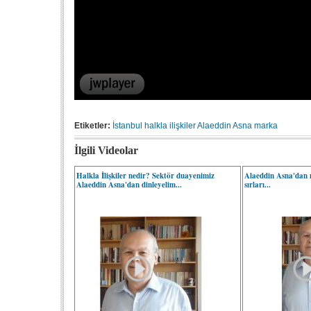
Etiketler:
İstanbul
halkla ilişkiler
Alaeddin Asna
marka
İlgili Videolar
Halkla İlişkiler nedir? Sektör duayenimiz
Alaeddin Asna'dan m
Alaeddin Asna'dan dinleyelim...
sırları...