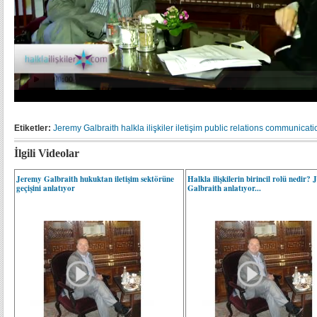
Etiketler:
Jeremy Galbraith
halkla ilişkiler
iletişim
public relations
communicati
İlgili Videolar
Jeremy Galbraith hukuktan iletişim sektörüne
Halkla ilişkilerin birincil rolü nedir?
geçişini anlatıyor
Galbraith anlatıyor...