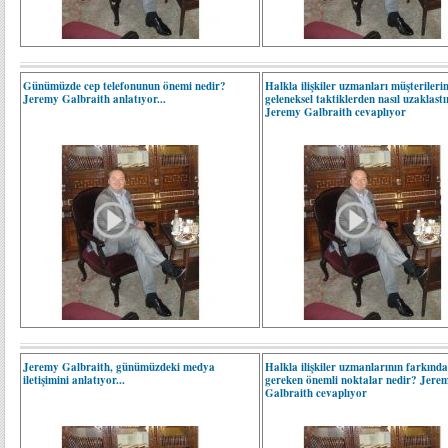
Günümüzde cep telefonunun önemi nedir?
Halkla ilişkiler uzmanları müşterilerin
Jeremy Galbraith anlatıyor...
geleneksel taktiklerden nasıl uzaklast
Jeremy Galbraith cevaplıyor
Jeremy Galbraith, günümüzdeki medya
Halkla ilişkiler uzmanlarının farkınd
iletişimini anlatıyor...
gereken önemli noktalar nedir? Jere
Galbraith cevaplıyor