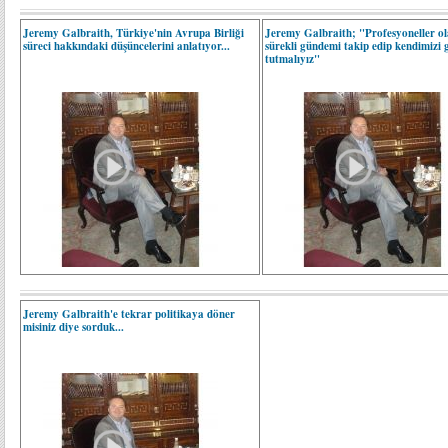
Jeremy Galbraith, Türkiye'nin Avrupa Birliği
Jeremy Galbraith; "Profesyoneller ol
süreci hakkındaki düşüncelerini anlatıyor...
sürekli gündemi takip edip kendimizi 
tutmalıyız"
Jeremy Galbraith'e tekrar politikaya döner
misiniz diye sorduk...