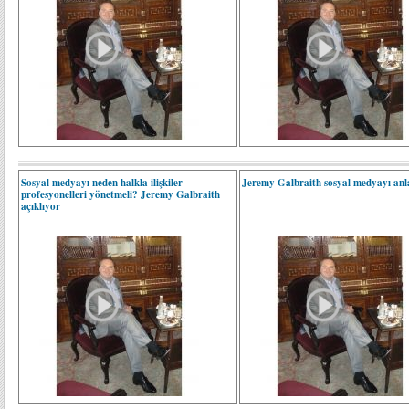
Sosyal medyayı neden halkla ilişkiler
Jeremy Galbraith sosyal medyayı anla
profesyonelleri yönetmeli? Jeremy Galbraith
açıklıyor