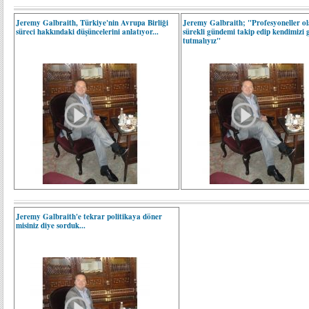
Jeremy Galbraith, Türkiye'nin Avrupa Birliği
Jeremy Galbraith; "Profesyoneller ol
süreci hakkındaki düşüncelerini anlatıyor...
sürekli gündemi takip edip kendimizi 
tutmalıyız"
Jeremy Galbraith'e tekrar politikaya döner
misiniz diye sorduk...