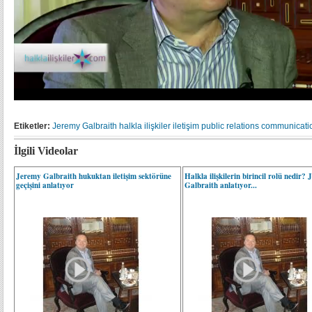
Etiketler:
Jeremy Galbraith
halkla ilişkiler
iletişim
public relations
communicati
İlgili Videolar
Jeremy Galbraith hukuktan iletişim sektörüne
Halkla ilişkilerin birincil rolü nedir?
geçişini anlatıyor
Galbraith anlatıyor...