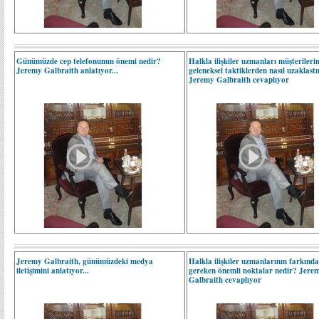
Günümüzde cep telefonunun önemi nedir?
Halkla ilişkiler uzmanları müşterilerin
Jeremy Galbraith anlatıyor...
geleneksel taktiklerden nasıl uzaklast
Jeremy Galbraith cevaplıyor
Jeremy Galbraith, günümüzdeki medya
Halkla ilişkiler uzmanlarının farkınd
iletişimini anlatıyor...
gereken önemli noktalar nedir? Jere
Galbraith cevaplıyor