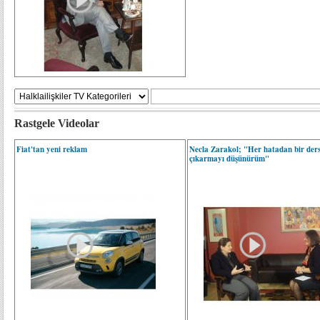
Rastgele Videolar
Fiat'tan yeni reklam
Necla Zarakol; "Her hatadan bir der
çıkarmayı düşünürüm"