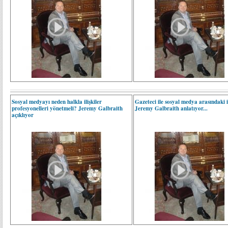
Sosyal medyayı neden halkla ilişkiler
Gazeteci ile sosyal medya arasındaki il
profesyonelleri yönetmeli? Jeremy Galbraith
Jeremy Galbraith anlatıyor...
açıklıyor